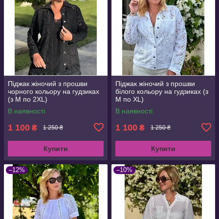
Піджак жіночий з прошви
Піджак жіночий з прошви
чорного кольору на гудзиках
білого кольору на гудзиках (з
(з M по 2XL)
M по XL)
В наявності
В наявності
1 100
1 100
₴
₴
1 250 ₴
1 250 ₴
Купити
Купити
–12%
–10%