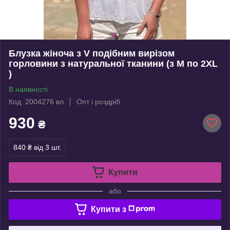
Блузка жіноча з V подібним вирізом
горловини з натуральної тканини (з M по 2XL
)
В наявності
Код: 2004276 вл
Опт і роздріб
930
₴
840 ₴
від 3 шт.
Купити
або
Купити з