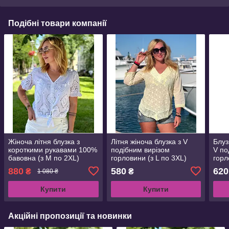
Подібні товари компанії
Жіноча літня блузка з
Літня жіноча блузка з V
Блуз
короткими рукавами 100%
подібним вирізом
V по
бавовна (з M по 2XL)
горловини (з L по 3XL)
горл
ткан
880
580
620
₴
₴
1 080 ₴
Купити
Купити
Акційні пропозиції та новинки