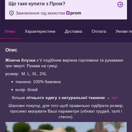
Що таке купити з Пром?
Замовлення під захистом
Опис
Характеристики
Доставка
Оплата
Умови п
Опис
Жіноча блузка
з V подібним вирізом горловини та рукавами
три чверті. Рукава на гумці.
розмір: M, L, XL, 2XL
тканина: 100% бавовна
колір: білий
більше
літнього одягу з натуральної тканини
→
тут
Шановні покупці, для того щоб правильно підібрати розмір,
просимо вказувати Ваші параметри (обхват грудей, талії і
стегон).