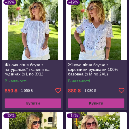
–19%
–19%
Жіноча літня блуза з
Жіноча літня блузка з
натуральної тканини на
короткими рукавами 100%
гудзиках (з L по 3XL)
бавовна (з M по 2XL)
В наявності
В наявності
850
880
₴
₴
1 050 ₴
1 080 ₴
Купити
Купити
–12%
–12%