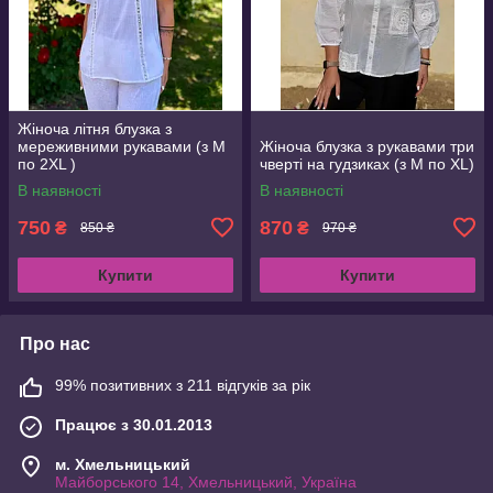
Жіноча літня блузка з
мереживними рукавами (з M
Жіноча блузка з рукавами три
по 2XL )
чверті на гудзиках (з M по XL)
В наявності
В наявності
750
870
₴
₴
850 ₴
970 ₴
Купити
Купити
Про нас
99% позитивних з 211 відгуків за рік
Працює з 30.01.2013
м. Хмельницький
Майборського 14, Хмельницький, Україна