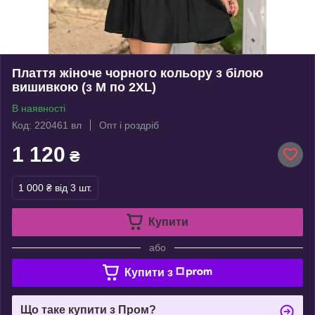
Плаття жіноче чорного кольору з білою
вишивкою (з M по 2XL)
В наявності
Код: 220461 вл
Опт і роздріб
1 120
₴
1 000 ₴
від 3 шт.
Купити
або
Купити з
Що таке купити з Пром?