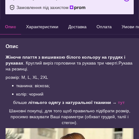
Замовлення під захистом
Опис
Характеристики
Доставка
Оплата
Умови п
Опис
Жіноче плаття з вишивкою білого кольору на грудях і
рукавах
. Круглий виріз горловини та рукава три чверті.Рукава
на резинці.
розмір: M, L, XL, 2XL
тканина: віскоза;
колір: чорний
більше
літнього одягу з натуральної тканини
→
тут
Шановні покупці, для того щоб правильно підібрати розмір,
просимо вказувати Ваші параметри (обхват грудей, талії і
стегон).