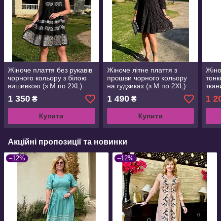
Жіноче плаття без рукавів
Жіноче літне плаття з
Жіно
чорного кольору з білою
прошви чорного кольору
тонк
вишивкою (з M по 2XL)
на гудзиках (з M по 2XL)
ткан
1 350
1 490
1 2
₴
₴
Купити
Купити
Акційні пропозиції та новинки
–12%
–12%