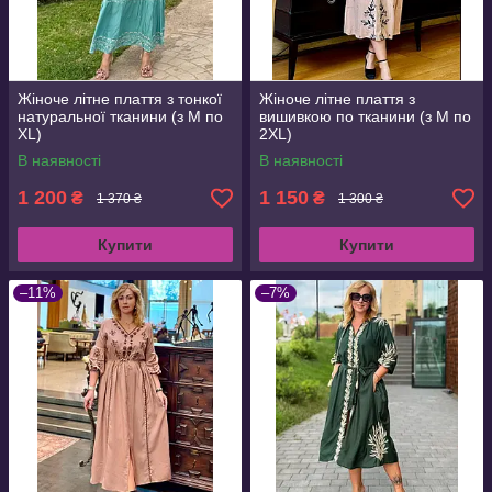
Жіноче літне плаття з тонкої
Жіноче літне плаття з
натуральної тканини (з M по
вишивкою по тканини (з M по
XL)
2XL)
В наявності
В наявності
1 200
1 150
₴
₴
1 370 ₴
1 300 ₴
Купити
Купити
–11%
–7%