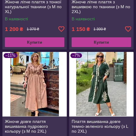
Жіноче літне плаття з тонкої
Жіноче літне плаття з
натуральної тканини (з M по
вишивкою по тканини (з M по
XL)
2XL)
В наявності
В наявності
1 200
1 150
₴
₴
1 370 ₴
1 300 ₴
Купити
Купити
–11%
–7%
Жіноче довге плаття
Плаття вишиванка довге
вишиванка пудрового
темно-зеленого кольору (з L
кольору (з M по 2XL)
по 2XL)