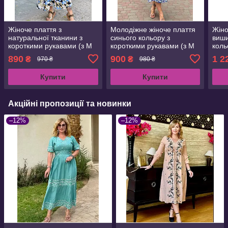
Жіноче плаття з
Молодіжне жіноче плаття
Жіно
натуральної тканини з
синього кольору з
виши
короткими рукавами (з M
короткими рукавами (з M
коль
по 2XL)
по 2XL)
890
900
1 2
₴
₴
970 ₴
980 ₴
Купити
Купити
Акційні пропозиції та новинки
–12%
–12%