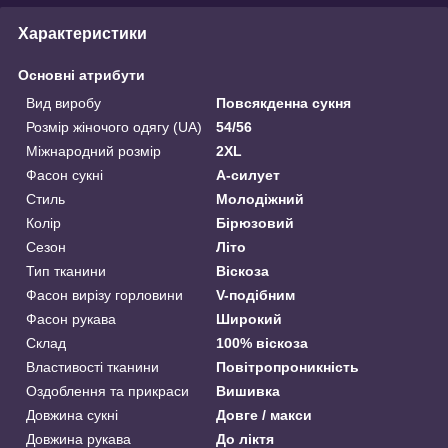
Характеристики
Основні атрибути
Вид виробу
Повсякденна сукня
Розмір жіночого одягу (UA)
54/56
Міжнародний розмір
2XL
Фасон сукні
А-силует
Стиль
Молодіжний
Колір
Бірюзовий
Сезон
Літо
Тип тканини
Віскоза
Фасон вирізу горловини
V-подібним
Фасон рукава
Широкий
Склад
100% віскоза
Властивості тканини
Повітропроникність
Оздоблення та прикраси
Вишивка
Довжина сукні
Довге / макси
Довжина рукава
До ліктя