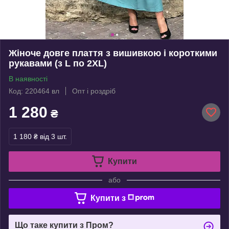
Жіноче довге плаття з вишивкою і короткими
рукавами (з L по 2XL)
В наявності
Код: 220464 вл
Опт і роздріб
1 280
₴
1 180 ₴
від 3 шт.
Купити
або
Купити з
Що таке купити з Пром?