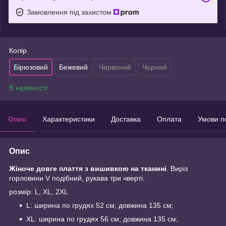
Замовлення під захистом
Колір
Бірюзовий
Бежевий
Червоний
Чорний
В наявності
Опис
Характеристики
Доставка
Оплата
Умови п
Опис
Жіноче довге плаття з вишивкою на тканині
. Виріз
горловини V подібний, рукава три чверті.
розмір: L, XL, 2XL
L: ширина по грудях 52 см; довжина 135 см;
XL: ширина по грудях 56 см; довжина 135 см;