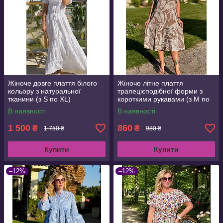
Жіноче довге плаття білого
Жіноче літне плаття
кольору з натуральної
трапецієподібної форми з
тканини (з S по XL)
короткими рукавами (з M по
3XL)
В наявності
В наявності
1 500
860
₴
₴
1 750 ₴
980 ₴
Купити
Купити
–12%
–12%