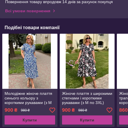
Повернення товару впродовж 14 днів за рахунок покупця
Всі умови повернення
Подібні товари компанії
Молодіжне жіноче плаття
Жіноче плаття з широкими
Жіно
синього кольору з
стегнами і короткими
трап
короткими рукавами (з M
рукавами (з M по 3XL)
коро
по 2XL)
по 3
900
900
860
₴
₴
980 ₴
980 ₴
Купити
Купити