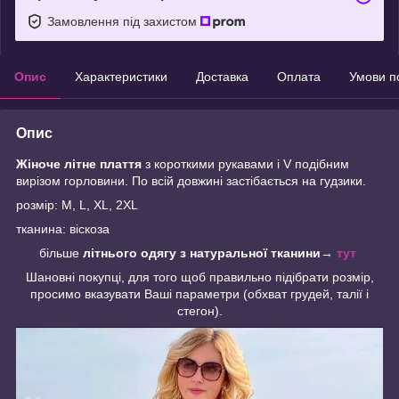
Замовлення під захистом
Опис
Характеристики
Доставка
Оплата
Умови п
Опис
Жіноче літне плаття
з короткими рукавами і V подібним
вирізом горловини. По всій довжині застібається на гудзики.
розмір: M, L, XL, 2XL
тканина: віскоза
більше
літнього одягу з натуральної тканини
→
тут
Шановні покупці, для того щоб правильно підібрати розмір,
просимо вказувати Ваші параметри (обхват грудей, талії і
стегон).