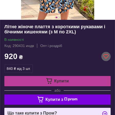
Літне жіноче плаття з короткими рукавами і
бічними кишенями (з M по 2XL)
В наявності
Код: 290431 индв
Опт і роздріб
920
₴
840 ₴
від 3 шт.
Купити
або
Купити з
Що таке купити з Пром?