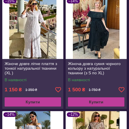
–15%
–14%
Жіноче довге літне плаття з
Жіноча довга сукня чорного
тонкої натуральної тканини
кольору з натуральної
(XL )
тканини (з S по XL)
В наявності
В наявності
1 150
1 500
₴
₴
1 350 ₴
1 750 ₴
Купити
Купити
–14%
–12%