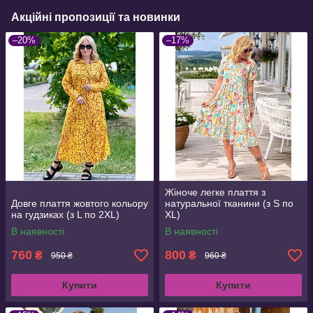
Акційні пропозиції та новинки
–20%
–17%
Жіноче легке плаття з
Довге плаття жовтого кольору
натуральної тканини (з S по
на гудзиках (з L по 2XL)
XL)
В наявності
В наявності
760
800
₴
₴
950 ₴
960 ₴
Купити
Купити