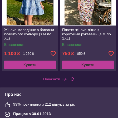
Жіноче молодіжне з бавовни
Плаття жіноче літне з
блакитного кольору (з M по
короткими рукавами (з M по
XL)
2XL)
В наявності
В наявності
1 100
750
₴
₴
1 250 ₴
850 ₴
Купити
Купити
Показати ще
Про нас
99% позитивних з 212 відгуків за рік
Працює з 30.01.2013