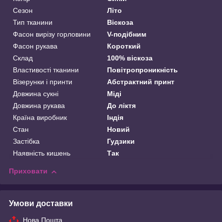
Сезон
Літо
Тип тканини
Віскоза
Фасон вирізу горловини
V-подібним
Фасон рукава
Короткий
Склад
100% віскоза
Властивості тканини
Повітропроникність
Візерунки і принти
Абстрактний принт
Довжина сукні
Міді
Довжина рукава
До ліктя
Країна виробник
Індія
Стан
Новий
Застібка
Гудзики
Наявність кишень
Так
Приховати
Умови доставки
Нова Пошта