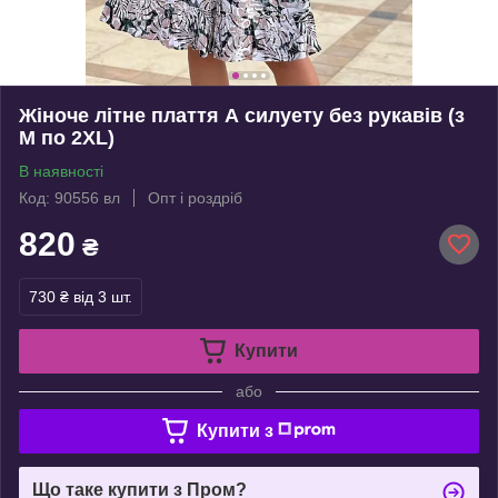
Жіноче літне плаття А силуету без рукавів (з
M по 2XL)
В наявності
Код: 90556 вл
Опт і роздріб
820
₴
730 ₴
від 3 шт.
Купити
або
Купити з
Що таке купити з Пром?