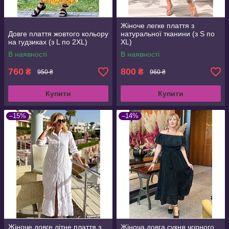
Жіноче легке плаття з
Довге плаття жовтого кольору
натуральної тканини (з S по
на гудзиках (з L по 2XL)
XL)
В наявності
В наявності
760
800
₴
₴
950 ₴
960 ₴
Купити
Купити
–15%
–14%
Жіноче довге літне плаття з
Жіноча довга сукня чорного