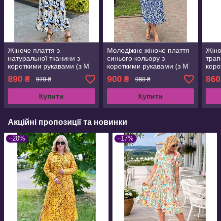
Жіноче плаття з
Молодіжне жіноче плаття
Жіно
натуральної тканини з
синього кольору з
трап
короткими рукавами (з M
короткими рукавами (з M
коро
по 2XL)
по 2XL)
по 3
890
900
860
₴
₴
970 ₴
980 ₴
Купити
Купити
Акційні пропозиції та новинки
–20%
–17%