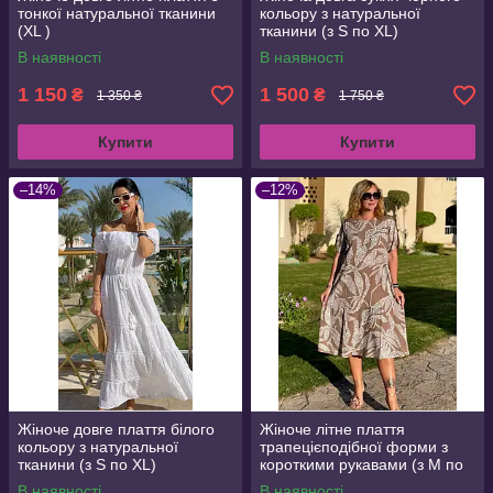
тонкої натуральної тканини
кольору з натуральної
(XL )
тканини (з S по XL)
В наявності
В наявності
1 150
1 500
₴
₴
1 350 ₴
1 750 ₴
Купити
Купити
–14%
–12%
Жіноче довге плаття білого
Жіноче літне плаття
кольору з натуральної
трапецієподібної форми з
тканини (з S по XL)
короткими рукавами (з M по
3XL)
В наявності
В наявності