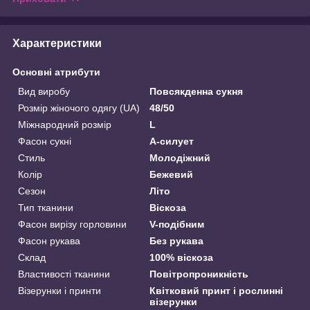
Характеристики
Основні атрибути
Вид виробу
Повсякденна сукня
Розмір жіночого одягу (UA)
48/50
Міжнародний розмір
L
Фасон сукні
А-силует
Стиль
Молодіжний
Колір
Бежевий
Сезон
Літо
Тип тканини
Віскоза
Фасон вирізу горловини
V-подібним
Фасон рукава
Без рукава
Склад
100% віскоза
Властивості тканини
Повітропроникність
Візерунки і принти
Квітковий принт і рослинні
візерунки