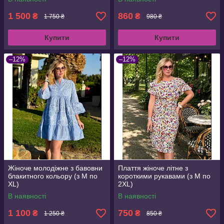
1 500
860
₴
₴
1 750 ₴
980 ₴
Купити
Купити
–12%
–12%
Жіноче молодіжне з бавовни
Плаття жіноче літне з
блакитного кольору (з M по
короткими рукавами (з M по
XL)
2XL)
В наявності
В наявності
1 100
750
₴
₴
1 250 ₴
850 ₴