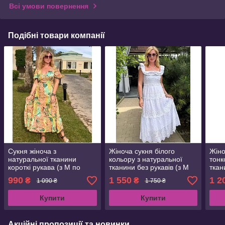
Всі умови повернення
Подібні товари компанії
Сукня жіноча з
Жіноча сукня білого
Жіно
натуральної тканини
кольору з натуральної
тонк
короткі рукава (з M по
тканини без рукавів (з M
ткан
2XL)
по 2XL)
990
1 550
1 2
₴
₴
1 090 ₴
1 750 ₴
Купити
Купити
Акційні пропозиції та новинки