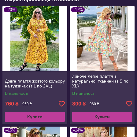
–20%
–17%
Жіноче легке плаття з
Довге плаття жовтого кольору
натуральної тканини (з S по
на гудзиках (з L по 2XL)
XL)
В наявності
В наявності
760
800
₴
₴
950 ₴
960 ₴
Купити
Купити
–15%
–14%