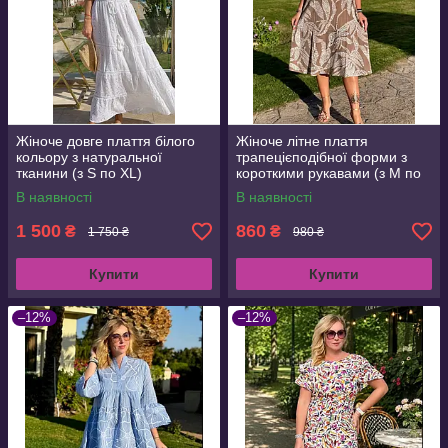
Жіноче довге плаття білого
Жіноче літне плаття
кольору з натуральної
трапецієподібної форми з
тканини (з S по XL)
короткими рукавами (з M по
3XL)
В наявності
В наявності
1 500
860
₴
₴
1 750 ₴
980 ₴
Купити
Купити
–12%
–12%