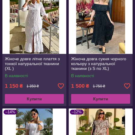
Жіноче довге літне плаття з
Жіноча довга сукня чорного
тонкої натуральної тканини
кольору з натуральної
(XL )
тканини (з S по XL)
В наявності
В наявності
1 150
1 500
₴
₴
1 350 ₴
1 750 ₴
Купити
Купити
–14%
–12%