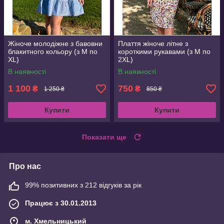
Жіноче молодіжне з бавовни
Плаття жіноче літне з
блакитного кольору (з M по
короткими рукавами (з M по
XL)
2XL)
В наявності
В наявності
1 100
750
₴
₴
1 250 ₴
850 ₴
Купити
Купити
Показати ще
Про нас
99% позитивних з 212 відгуків за рік
Працює з 30.01.2013
м. Хмельницький