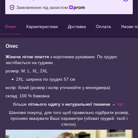
Замовлення під захистом
Опис
Характеристики
Доставка
Оплата
Умови п
Опис
Жіноче літне плаття
з короткими рукавами. По грудях
застібається на гудзики.
розмір: M, L, XL, 2XL
2XL: ширина по грудях 57 см
колір: білий (розмір і колір уточнюйте у менеджера)
склад: 100 % бавовна
більше
літнього одягу з натуральної тканини
→
тут
Шановні покупці, для того щоб правильно підібрати розмір,
просимо вказувати Ваші параметри (обхват грудей, талії і
стегон).