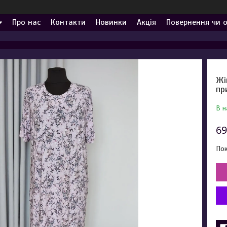
Про нас
Контакти
Новинки
Акція
Повернення чи 
Жі
пр
В н
69
Пок