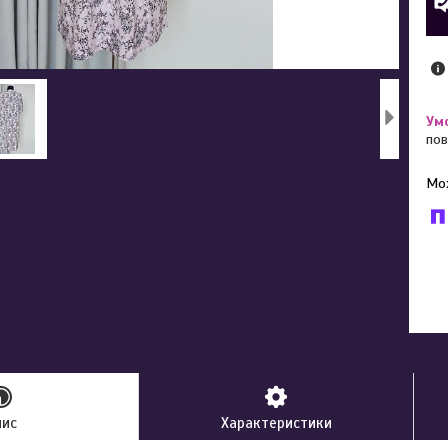
пов
У к
буд
пис
Характеристики