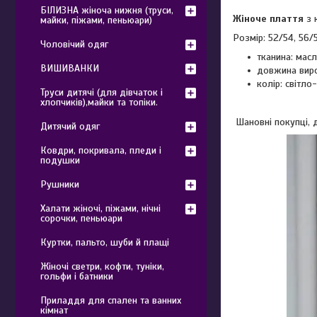
БІЛИЗНА жіноча нижня (труси,
Жіноче плаття
з 
майки, піжами, пеньюари)
Розмір: 52/54, 56/
Чоловічий одяг
тканина: мас
ВИШИВАНКИ
довжина виро
колір: світл
Труси дитячі (для дівчаток і
хлопчиків),майки та топіки.
Шановні покупці, д
Дитячий одяг
Ковдри, покривала, пледи і
подушки
Рушники
Халати жіночі, піжами, нічні
сорочки, пеньюари
Куртки, пальто, шуби й плащі
Жіночі светри, кофти, туніки,
гольфи і батники
Приладдя для спален та ванних
кімнат