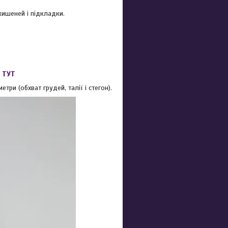
кишеней і підкладки.
→
ТУТ
ри (обхват грудей, талії і стегон).