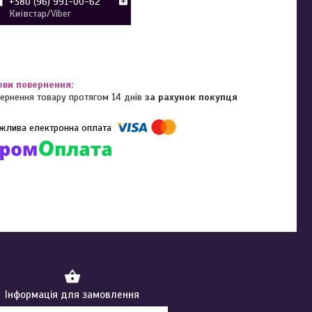
+380 (96) 991-00-62
Київстар/Viber
ернення товару протягом 14 днів
за рахунок покупця
омпанії підключені електронні платежі. Тепер ви можете купити
ь-який товар не покидаючи сайту.
Інформація для замовлення