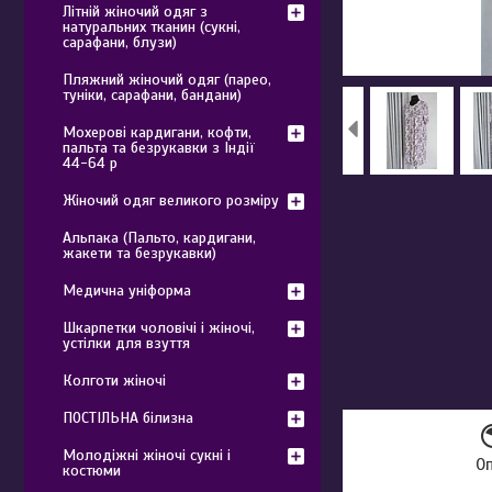
Літній жіночий одяг з
натуральних тканин (сукні,
сарафани, блузи)
Пляжний жіночий одяг (парео,
туніки, сарафани, бандани)
Мохерові кардигани, кофти,
пальта та безрукавки з Індії
44-64 р
Жіночий одяг великого розміру
Альпака (Пальто, кардигани,
жакети та безрукавки)
Медична уніформа
Шкарпетки чоловічі і жіночі,
устілки для взуття
Колготи жіночі
ПОСТІЛЬНА білизна
Молодіжні жіночі сукні і
О
костюми