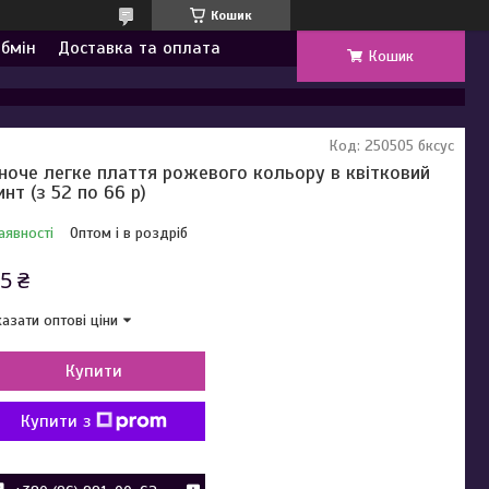
Кошик
обмін
Доставка та оплата
Кошик
Код:
250505 бксус
ноче легке плаття рожевого кольору в квітковий
инт (з 52 по 66 р)
аявності
Оптом і в роздріб
5 ₴
азати оптові ціни
Купити
Купити з