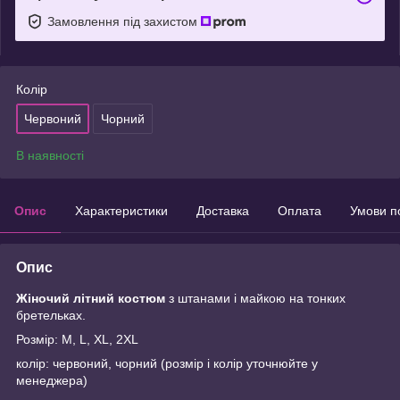
Замовлення під захистом
Колір
Червоний
Чорний
В наявності
Опис
Характеристики
Доставка
Оплата
Умови п
Опис
Жіночий літний костюм
з штанами і майкою на тонких
бретельках.
Розмір: M, L, XL, 2XL
колір: червоний, чорний (розмір і колір уточнюйте у
менеджера)