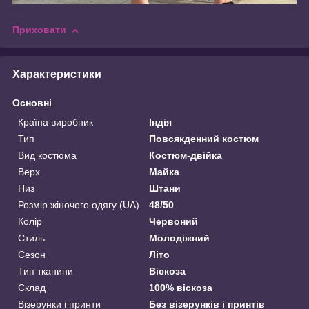
Приховати
Характеристики
Основні
Країна виробник
Індія
Тип
Повсякденний костюм
Вид костюма
Костюм-двійка
Верх
Майка
Низ
Штани
Розмір жіночого одягу (UA)
48/50
Колір
Червоний
Стиль
Молодіжний
Сезон
Літо
Тип тканини
Віскоза
Склад
100% віскоза
Візерунки і принти
Без візерунків і принтів