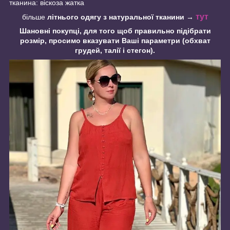
тканина: віскоза жатка
тут
більше
літнього одягу з натуральної тканини
→
Шановні покупці, для того щоб прави
льно підібрати
розмір, просимо вказувати Ваші параметри (обхват
грудей, талії і стегон
)
.