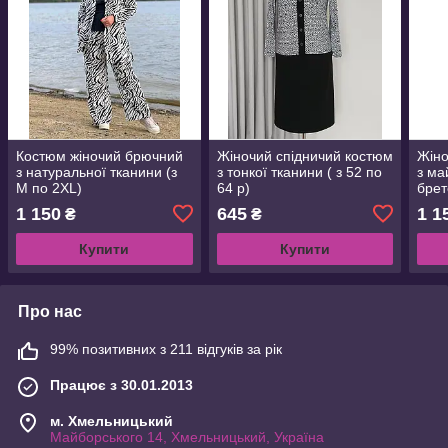
Костюм жіночий брючний
Жіночий спідничий костюм
Жіно
з натуральної тканини (з
з тонкої тканини ( з 52 по
з ма
M по 2XL)
64 р)
брет
1 150
645
1 1
₴
₴
Купити
Купити
Про нас
99% позитивних з 211 відгуків за рік
Працює з 30.01.2013
м. Хмельницький
Майборського 14, Хмельницький, Україна