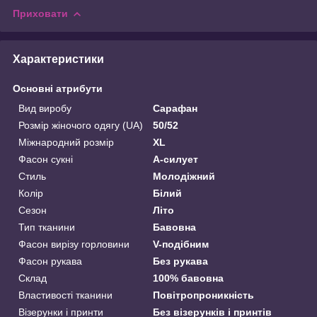
Приховати
Характеристики
Основні атрибути
Вид виробу
Сарафан
Розмір жіночого одягу (UA)
50/52
Міжнародний розмір
XL
Фасон сукні
А-силует
Стиль
Молодіжний
Колір
Білий
Сезон
Літо
Тип тканини
Бавовна
Фасон вирізу горловини
V-подібним
Фасон рукава
Без рукава
Склад
100% бавовна
Властивості тканини
Повітропроникність
Візерунки і принти
Без візерунків і принтів