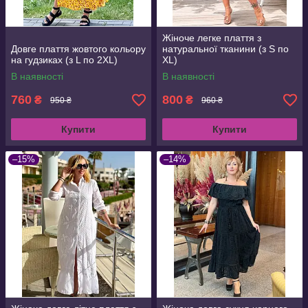
Жіноче легке плаття з
Довге плаття жовтого кольору
натуральної тканини (з S по
на гудзиках (з L по 2XL)
XL)
В наявності
В наявності
760
800
₴
₴
950 ₴
960 ₴
Купити
Купити
–15%
–14%