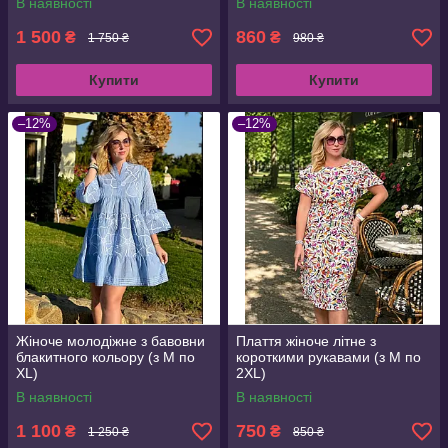
В наявності
В наявності
1 500
860
₴
₴
1 750 ₴
980 ₴
Купити
Купити
–12%
–12%
Жіноче молодіжне з бавовни
Плаття жіноче літне з
блакитного кольору (з M по
короткими рукавами (з M по
XL)
2XL)
В наявності
В наявності
1 100
750
₴
₴
1 250 ₴
850 ₴