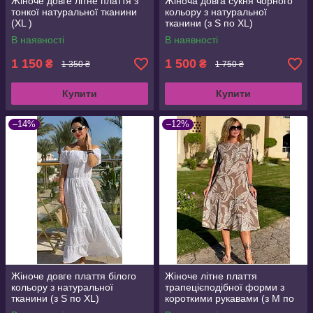
Жіноче довге літне плаття з
Жіноча довга сукня чорного
тонкої натуральної тканини
кольору з натуральної
(XL )
тканини (з S по XL)
В наявності
В наявності
1 150
1 500
₴
₴
1 350 ₴
1 750 ₴
Купити
Купити
–14%
–12%
Жіноче довге плаття білого
Жіноче літне плаття
кольору з натуральної
трапецієподібної форми з
тканини (з S по XL)
короткими рукавами (з M по
3XL)