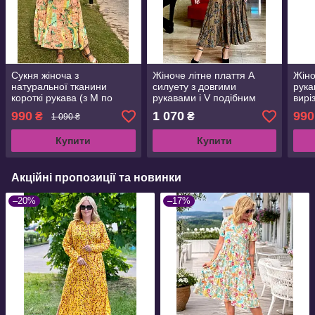
Сукня жіноча з
Жіноче літне плаття А
Жіно
натуральної тканини
силуету з довгими
рука
короткі рукава (з M по
рукавами і V подібним
вирі
2XL)
вирізом горловини (з M по
2XL)
990
1 070
990
₴
₴
1 090 ₴
2XL)
Купити
Купити
Акційні пропозиції та новинки
–20%
–17%