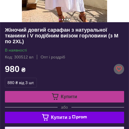
Жіночий довгий сарафан з натуральної
тканини і V подібним виізом горловини (з M
по 2XL)
В наявності
Код: 300512 вл
Опт і роздріб
980
₴
880 ₴
від 3 шт.
Купити
або
Купити з