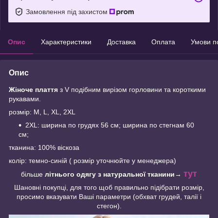
Замовлення під захистом
Опис
Характеристики
Доставка
Оплата
Умови п
Опис
Жіноче плаття
з V подібним вирізом горловини та короткими
рукавами.
розмір: M, L, XL, 2XL
2XL: ширина по грудях 56 см; ширина по стегнам 60
см;
тканина: 100% віскоза
колір: темно-синій ( розмір уточнюйте у менеджера)
тут
більше
літнього одягу з натуральної тканини
→
Шановні покупці, для того щоб правильно підібрати розмір,
просимо вказувати Ваші параметри (обхват грудей, талії і
стегон).