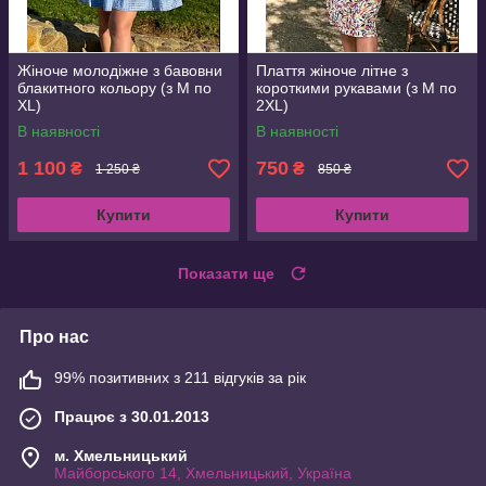
Жіноче молодіжне з бавовни
Плаття жіноче літне з
блакитного кольору (з M по
короткими рукавами (з M по
XL)
2XL)
В наявності
В наявності
1 100
750
₴
₴
1 250 ₴
850 ₴
Купити
Купити
Показати ще
Про нас
99% позитивних з 211 відгуків за рік
Працює з 30.01.2013
м. Хмельницький
Майборського 14, Хмельницький, Україна