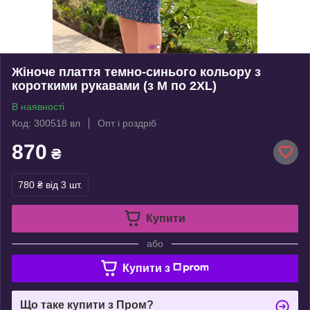
Жіноче плаття темно-синього кольору з
короткими рукавами (з M по 2XL)
В наявності
Код: 300518 вл
Опт і роздріб
870
₴
780 ₴
від 3 шт.
Купити
або
Купити з
Що таке купити з Пром?