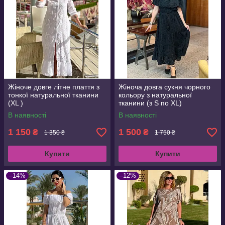
Жіноче довге літне плаття з
Жіноча довга сукня чорного
тонкої натуральної тканини
кольору з натуральної
(XL )
тканини (з S по XL)
В наявності
В наявності
1 150
1 500
₴
₴
1 350 ₴
1 750 ₴
Купити
Купити
–14%
–12%