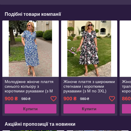
Подібні товари компанії
Молодіжне жіноче плаття
Жіноче плаття з широкими
Жіно
синього кольору з
стегнами і короткими
трап
короткими рукавами (з M
рукавами (з M по 3XL)
коро
по 2XL)
по 3
900
900
860
₴
₴
980 ₴
980 ₴
Купити
Купити
Акційні пропозиції та новинки