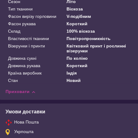
Сезон
Літо
Тип тканини
Віскоза
Фасон вирізу горловини
V-подібним
Фасон рукава
Короткий
Склад
100% віскоза
Властивості тканини
Повітропроникність
Візерунки і принти
Квітковий принт і рослинні
візерунки
Довжина сукні
По коліно
Довжина рукава
Короткий
Країна виробник
Індія
Стан
Новий
Приховати
Умови доставки
Нова Пошта
Укрпошта