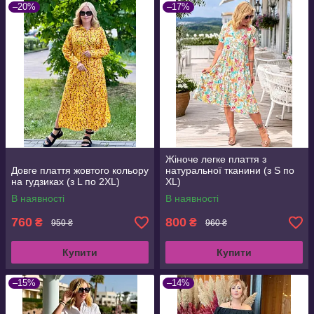
–20%
–17%
Жіноче легке плаття з
Довге плаття жовтого кольору
натуральної тканини (з S по
на гудзиках (з L по 2XL)
XL)
В наявності
В наявності
760
800
₴
₴
950 ₴
960 ₴
Купити
Купити
–15%
–14%