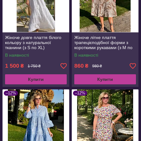
Жіноче довге плаття білого
Жіноче літне плаття
кольору з натуральної
трапецієподібної форми з
тканини (з S по XL)
короткими рукавами (з M по
3XL)
В наявності
В наявності
1 500
860
₴
₴
1 750 ₴
980 ₴
Купити
Купити
–12%
–12%