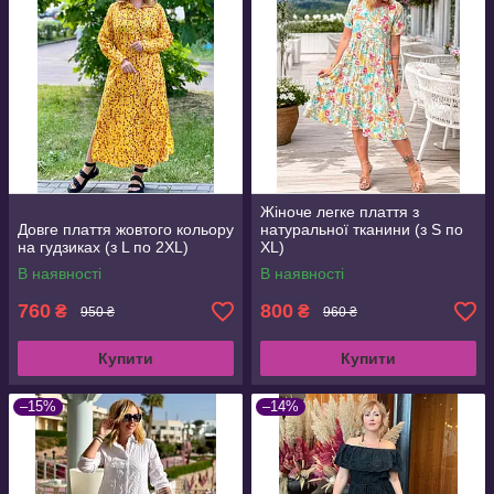
Жіноче легке плаття з
Довге плаття жовтого кольору
натуральної тканини (з S по
на гудзиках (з L по 2XL)
XL)
В наявності
В наявності
760
800
₴
₴
950 ₴
960 ₴
Купити
Купити
–15%
–14%