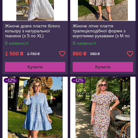
Жіноче довге плаття білого
Жіноче літне плаття
кольору з натуральної
трапецієподібної форми з
тканини (з S по XL)
короткими рукавами (з M по
3XL)
В наявності
В наявності
1 500
860
₴
₴
1 750 ₴
980 ₴
Купити
Купити
–12%
–12%