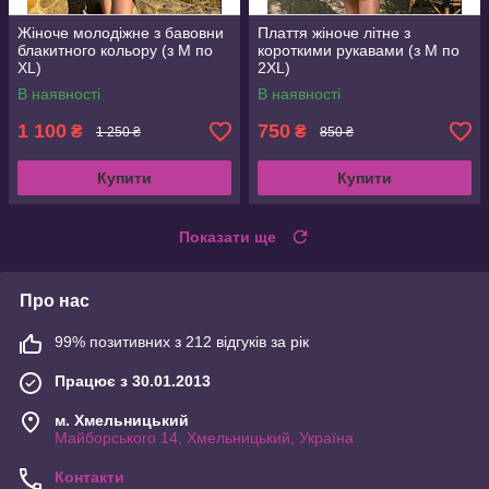
Жіноче молодіжне з бавовни
Плаття жіноче літне з
блакитного кольору (з M по
короткими рукавами (з M по
XL)
2XL)
В наявності
В наявності
1 100
750
₴
₴
1 250 ₴
850 ₴
Купити
Купити
Показати ще
Про нас
99% позитивних з 212 відгуків за рік
Працює з 30.01.2013
м. Хмельницький
Майборського 14, Хмельницький, Україна
Контакти