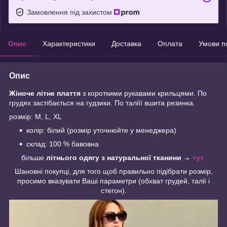
Замовлення під захистом
Опис
Характеристики
Доставка
Оплата
Умови п
Опис
Жіноче літне плаття
з короткими рукавами крильцями. По
грудях застібається на гудзики. По таліїї вшита резинка.
розмір: M, L, XL
колір: білий (розмір уточнюйте у менеджера)
склад: 100 % бавовна
більше
літнього одягу з натуральної тканини
→
тут
Шановні покупці, для того щоб правильно підібрати розмір,
просимо вказувати Ваші параметри (обхват грудей, талії і
стегон).