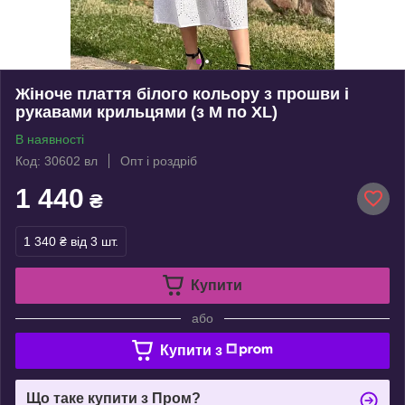
Жіноче плаття білого кольору з прошви і
рукавами крильцями (з M по XL)
В наявності
Код: 30602 вл
Опт і роздріб
1 440
₴
1 340 ₴
від 3 шт.
Купити
або
Купити з
Що таке купити з Пром?