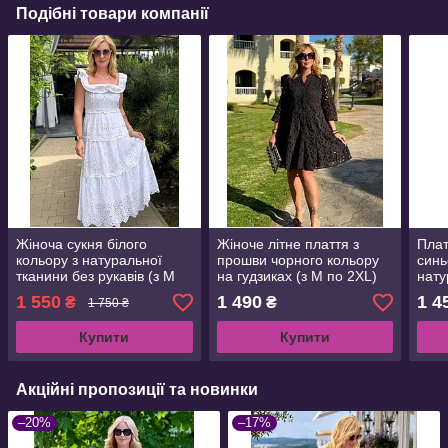
Подібні товари компанії
Жіноча сукня білого
Жіноче літне плаття з
Плат
кольору з натуральної
прошви чорного кольору
синь
тканини без рукавів (з M
на гудзиках (з M по 2XL)
нату
по 2XL)
баво
1 550
1 490
1 4
₴
₴
1 750 ₴
Купити
Купити
Акційні пропозиції та новинки
–20%
–17%