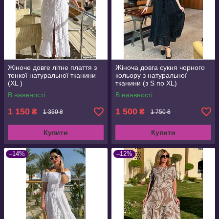
Жіноче довге літне плаття з
Жіноча довга сукня чорного
тонкої натуральної тканини
кольору з натуральної
(XL )
тканини (з S по XL)
В наявності
В наявності
1 150
1 500
₴
₴
1 350 ₴
1 750 ₴
Купити
Купити
–14%
–12%