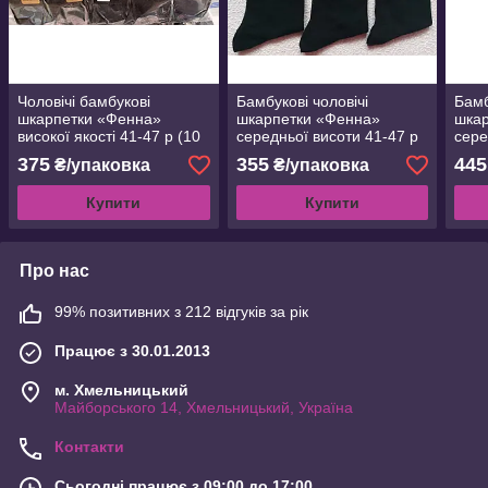
Чоловічі бамбукові
Бамбукові чоловічі
Бамб
шкарпетки «Фенна»
шкарпетки «Фенна»
шкар
високої якості 41-47 р (10
середньої висоти 41-47 р
сере
пар)
(10 пар)
(10 
375
355
445
₴/упаковка
₴/упаковка
Купити
Купити
Про нас
99% позитивних з 212 відгуків за рік
Працює з 30.01.2013
м. Хмельницький
Майборського 14, Хмельницький, Україна
Контакти
Сьогодні працює з 09:00 до 17:00