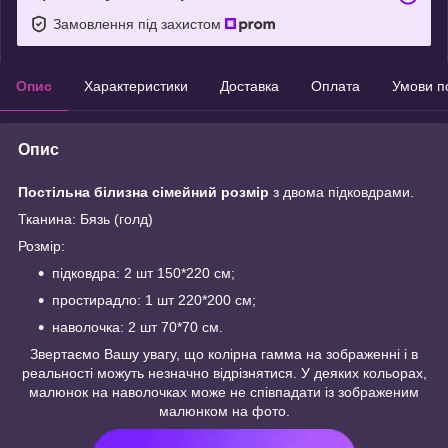
Замовлення під захистом
Опис
Характеристики
Доставка
Оплата
Умови п
Опис
Постільна білизна сімейний розмір
з двома підковдрами.
Тканина: Бязь (голд)
Розмір:
підковдра: 2 шт 150*220 см;
простирадло: 1 шт 220*200 см;
наволочка: 2 шт 70*70 см.
Звертаємо Вашу увагу, що колірна гамма на зображенні і в
реальності можуть незначно відрізнятися. У деяких кольорах,
малюнок на наволочках може не співпадати із зображеним
малюнком на фото.