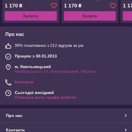
підковдрами
двома підковдрами
підк
1 170
1 170
1 1
₴
₴
Купити
Купити
Про нас
99% позитивних з 212 відгуків за рік
Працює з 30.01.2013
м. Хмельницький
Майборського 14, Хмельницький, Україна
Контакти
Сьогодні вихідний
Показати весь графік роботи
Про нас
Контакти