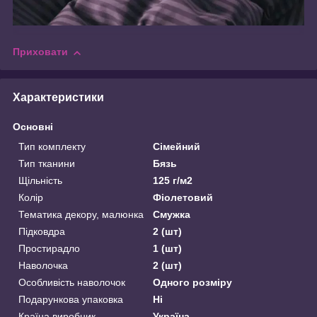
Приховати
Характеристики
Основні
Тип комплекту
Сімейний
Тип тканини
Бязь
Щільність
125 г/м2
Колір
Фіолетовий
Тематика декору, малюнка
Смужка
Підковдра
2 (шт)
Простирадло
1 (шт)
Наволочка
2 (шт)
Особливість наволочок
Одного розміру
Подарункова упаковка
Ні
Країна виробник
Україна