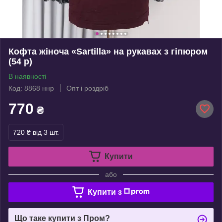
Кофта жіноча «Sartilla» на рукавах з гіпюром
(54 р)
В наявності
Код: 8868 ннр
Опт і роздріб
770
₴
720 ₴
від 3 шт.
Купити
або
Купити з
Що таке купити з Пром?