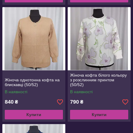
Жіноча кофта білого кольору
Жіноча однотонна кофта на
з розслинним принтом
блискавці (50/52)
(50/52)
В наявності
В наявності
840
790
₴
₴
Купити
Купити