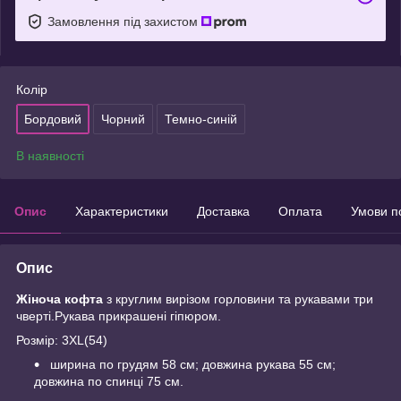
Замовлення під захистом
Колір
Бордовий
Чорний
Темно-синій
В наявності
Опис
Характеристики
Доставка
Оплата
Умови п
Опис
Жіноча
кофта
з круглим вирізом горловини та рукавами три
чверті.Рукава прикрашені гіпюром.
Розмір: 3XL(54)
ширина по грудям 58 см; довжина рукава 55 см;
довжина по спинці 75 см.