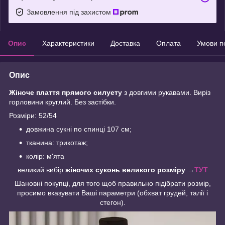
Замовлення під захистом
Опис
Характеристики
Доставка
Оплата
Умови п
Опис
Жіноче плаття прямого силуету
з довгими рукавами. Виріз
горловини круглий. Без застібки.
Розміри: 52/54
довжина сукні по спинці 107 см;
тканина: трикотаж;
колір: м'ята
великий вибір
жіночих
суконь великого розміру →
ТУТ
Шановні покупці, для того щоб правильно підібрати розмір,
просимо вказувати Ваші параметри (обхват грудей, талії і
стегон).