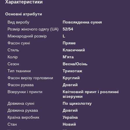
Характеристики
Основні атрибути
Вид виробу
Повсякденна сукня
Розмір жіночого одягу (UA)
52/54
Міжнародний розмір
L
Фасон сукні
Пряме
Стиль
Класичний
Колір
М'ята
Сезон
Весна/Осінь
Тип тканини
Трикотаж
Фасон вирізу горловини
Круглий
Фасон рукава
Довгий
Візерунки і принти
Квітковий принт і рослинні
візерунки
Довжина сукні
По щиколотку
Довжина рукава
Довгий
Країна виробник
Україна
Стан
Новий