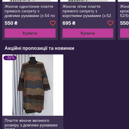
Жіноче однотонне плаття
Жіноче літне плаття
Жіно
прямого силуету з
прямого силуету з
крою
довгими рукавами (з 54 по
короткими рукавами (з 52
52/5
62 р)
по 66 р)
550
695
550
₴
₴
Купити
Купити
Акційні пропозиції та новинки
–31%
Плаття жіноче великого
розміру з довгими рукавами