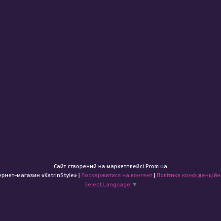
Сайт створений на маркетплейсі
Prom.ua
Інтернет-магазин «KatrinStyle» |
Поскаржитися на контент
|
Політика конфіденційн
Select Language
▼