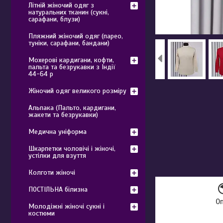
Літній жіночий одяг з
натуральних тканин (сукні,
сарафани, блузи)
Пляжний жіночий одяг (парео,
туніки, сарафани, бандани)
Мохерові кардигани, кофти,
пальта та безрукавки з Індії
44-64 р
Жіночий одяг великого розміру
Альпака (Пальто, кардигани,
жакети та безрукавки)
Медична уніформа
Шкарпетки чоловічі і жіночі,
устілки для взуття
Колготи жіночі
ПОСТІЛЬНА білизна
О
Молодіжні жіночі сукні і
костюми