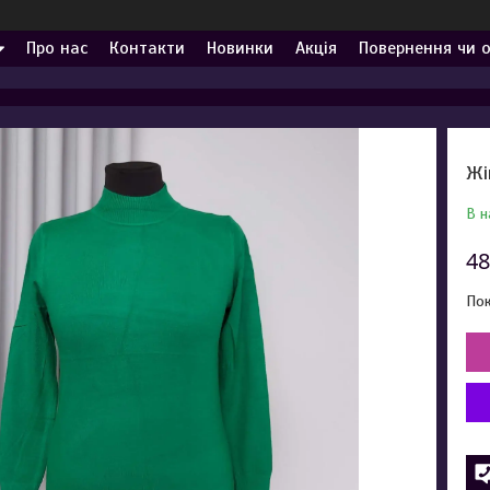
Про нас
Контакти
Новинки
Акція
Повернення чи 
Жі
В н
48
Пок