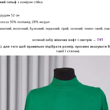
ний гольф
з коміром стійка.
грудям 52 см
іскоза 30% поліамід 28% модал
акитний, молочний, бузковий, червоний, сірий, зелений, темно-синій, ла
великий вибір
жіночих кофт і светрів →
ТУТ
і, для того щоб правильно підібрати розмір, просимо вказувати 
талії і стегон).