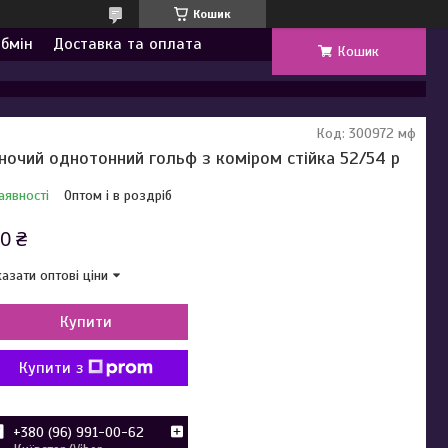
Кошик
обмін
Доставка та оплата
Кошик
Код:
300972 мф
ночий однотонний гольф з коміром стійка 52/54 р
аявності
Оптом і в роздріб
0 ₴
азати оптові ціни
Купити
Купити з
+380 (96) 991-00-62