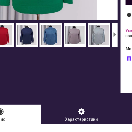
пов
У к
буд
пис
Характеристики