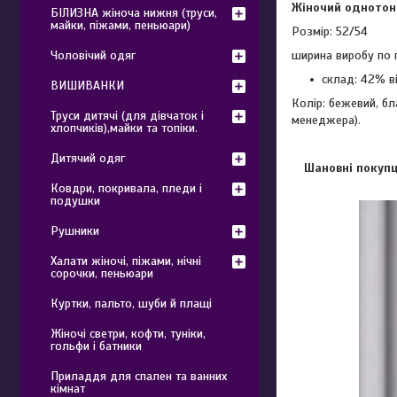
Жіночий однотон
БІЛИЗНА жіноча нижня (труси,
майки, піжами, пеньюари)
Розмір: 52/54
ширина виробу по 
Чоловічий одяг
склад: 42% в
ВИШИВАНКИ
Колір: бежевий, бл
Труси дитячі (для дівчаток і
менеджера).
хлопчиків),майки та топіки.
Дитячий одяг
Шановні покупц
Ковдри, покривала, пледи і
подушки
Рушники
Халати жіночі, піжами, нічні
сорочки, пеньюари
Куртки, пальто, шуби й плащі
Жіночі светри, кофти, туніки,
гольфи і батники
Приладдя для спален та ванних
кімнат