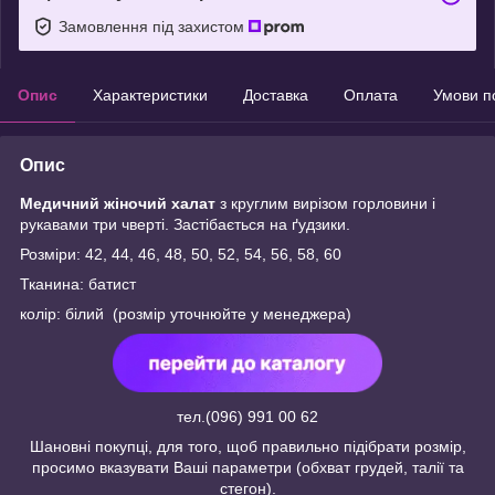
Замовлення під захистом
Опис
Характеристики
Доставка
Оплата
Умови п
Опис
Медичний жіночий халат
з круглим вирізом горловини і
рукавами три чверті. Застібається на ґудзики.
Розміри: 42, 44, 46, 48, 50, 52, 54, 56, 58, 60
Тканина: батист
колір: білий (розмір уточнюйте у менеджера)
тел.(096) 991 00 62
Шановні покупці, для того, щоб правильно підібрати розмір,
просимо вказувати Ваші параметри (обхват грудей, талії та
стегон).