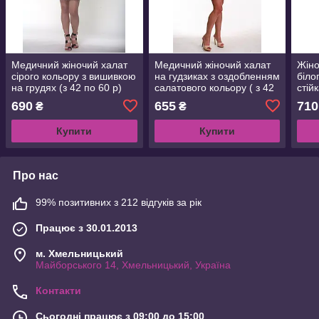
Медичний жіночий халат
Медичний жіночий халат
Жіно
сірого кольору з вишивкою
на гудзиках з оздобленням
біло
на грудях (з 42 по 60 р)
салатового кольору ( з 42
стій
по 60 р)
690
655
710
₴
₴
Купити
Купити
Про нас
99% позитивних з 212 відгуків за рік
Працює з 30.01.2013
м. Хмельницький
Майборського 14, Хмельницький, Україна
Контакти
Сьогодні працює з 09:00 до 15:00