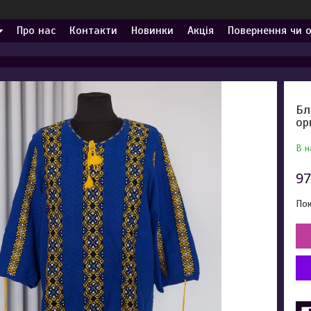
Про нас
Контакти
Новинки
Акція
Повернення чи 
Бл
ор
В н
97
Пок