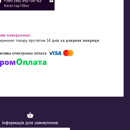
+380 (96) 991-00-62
Київстар/Viber
ернення товару протягом 14 днів
за рахунок покупця
омпанії підключені електронні платежі. Тепер ви можете купити
ь-який товар не покидаючи сайту.
Інформація для замовлення