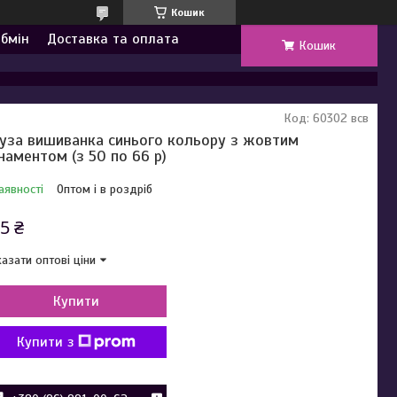
Кошик
обмін
Доставка та оплата
Кошик
Код:
60302 всв
уза вишиванка синього кольору з жовтим
наментом (з 50 по 66 р)
аявності
Оптом і в роздріб
5 ₴
азати оптові ціни
Купити
Купити з