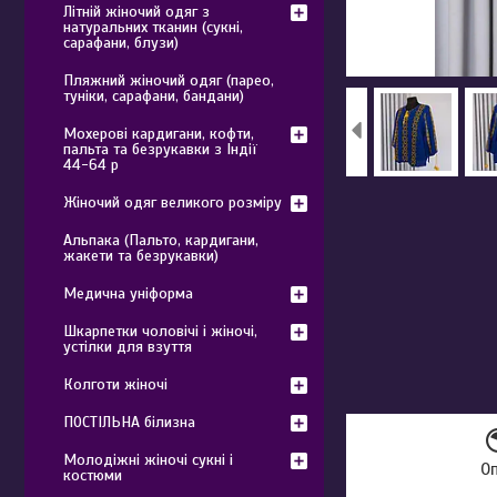
Літній жіночий одяг з
натуральних тканин (сукні,
сарафани, блузи)
Пляжний жіночий одяг (парео,
туніки, сарафани, бандани)
Мохерові кардигани, кофти,
пальта та безрукавки з Індії
44-64 р
Жіночий одяг великого розміру
Альпака (Пальто, кардигани,
жакети та безрукавки)
Медична уніформа
Шкарпетки чоловічі і жіночі,
устілки для взуття
Колготи жіночі
ПОСТІЛЬНА білизна
Молодіжні жіночі сукні і
О
костюми