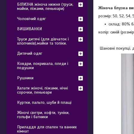
БІЛИЗНА жіноча нижня (труси,
Жіноча блузка в
майки, піжами, пеньюари)
розмір: 50, 52, 54, 
Чоловічий одяг
склад: 80% б
ВИШИВАНКИ
колір: синій (розм
Труси дитячі (для дівчаток і
хлопчиків),майки та топіки.
Шановні покупці, д
Дитячий одяг
Ковдри, покривала, пледи і
подушки
Рушники
Халати жіночі, піжами, нічні
сорочки, пеньюари
Куртки, пальто, шуби й плащі
Жіночі светри, кофти, туніки,
гольфи і батники
Приладдя для спален та ванних
кімнат