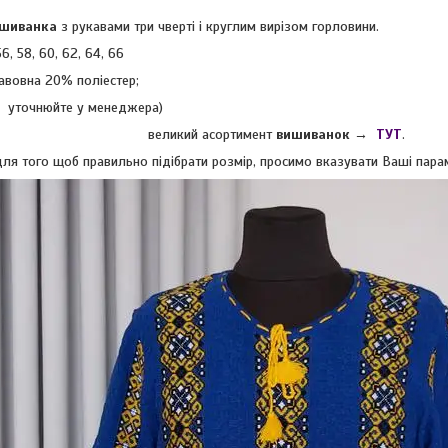
ишиванка
з рукавами три чверті і круглим вирізом горловини.
56, 58, 60, 62, 64, 66
авовна 20% поліестер;
ір уточнюйте у менеджера)
великий асортимент
вишиванок
→
ТУТ
.
ля того щоб правильно підібрати розмір, просимо вказувати Ваші парамет