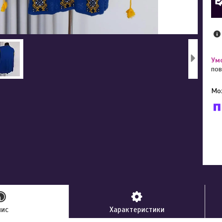
пов
У к
буд
пис
Характеристики