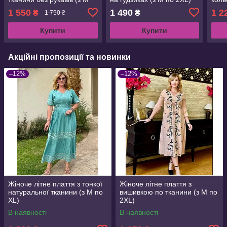
по 2XL)
1 550
1 490
1 2
₴
₴
1 750 ₴
Купити
Купити
Акційні пропозиції та новинки
–12%
–12%
Жіноче літне плаття з тонкої
Жіноче літне плаття з
натуральної тканини (з M по
вишивкою по тканини (з M по
XL)
2XL)
В наявності
В наявності