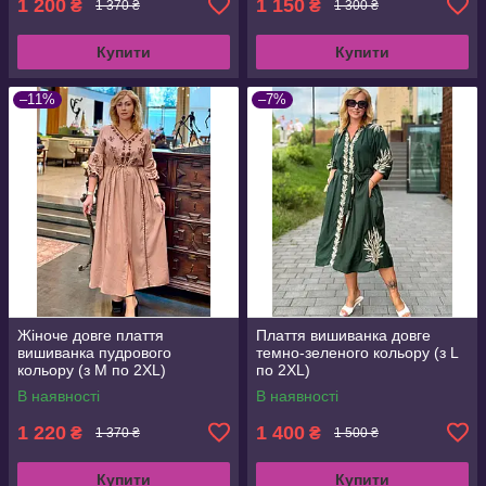
1 200
1 150
₴
₴
1 370 ₴
1 300 ₴
Купити
Купити
–11%
–7%
Жіноче довге плаття
Плаття вишиванка довге
вишиванка пудрового
темно-зеленого кольору (з L
кольору (з M по 2XL)
по 2XL)
В наявності
В наявності
1 220
1 400
₴
₴
1 370 ₴
1 500 ₴
Купити
Купити