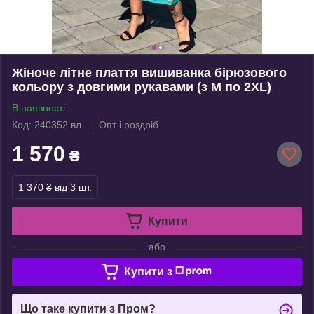
Жіноче літне плаття вишиванка бірюзового
кольору з довгими рукавами (з M по 2XL)
В наявності
Код: 240352 вл
Опт і роздріб
1 570
₴
1 370 ₴
від 3 шт.
Купити
або
Купити з
Що таке купити з Пром?