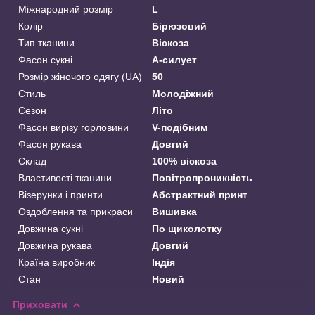
Міжнародний розмір
L
Колір
Бірюзовий
Тип тканини
Віскоза
Фасон сукні
А-силует
Розмір жіночого одягу (UA)
50
Стиль
Молодіжний
Сезон
Літо
Фасон вирізу горловини
V-подібним
Фасон рукава
Довгий
Склад
100% віскоза
Властивості тканини
Повітропроникність
Візерунки і принти
Абстрактний принт
Оздоблення та прикраси
Вишивка
Довжина сукні
По щиколотку
Довжина рукава
Довгий
Країна виробник
Індія
Стан
Новий
Приховати