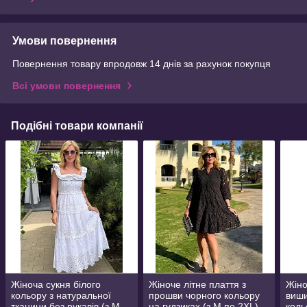
Умови повернення
Повернення товару впродовж 14 днів за рахунок покупця
Всі умови повернення
Подібні товари компанії
Жіноча сукня білого
Жіноче літне плаття з
Жіно
кольору з натуральної
прошви чорного кольору
виши
тканини без рукавів (з M
на гудзиках (з M по 2XL)
коль