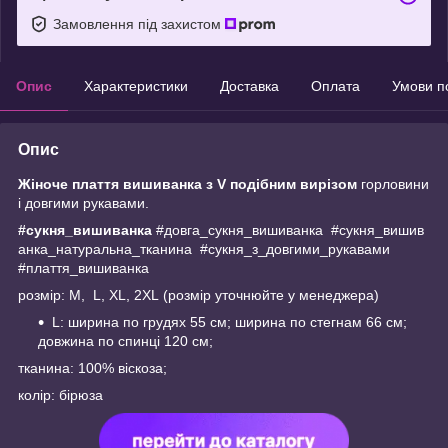
Замовлення під захистом
Опис
Характеристики
Доставка
Оплата
Умови п
Опис
Жіноче плаття вишиванка з V подібним вирізом
горловини
і довгими рукавами.
#сукня_вишиванка
#довга_сукня_вишиванка #сукня_вишив
анка_натуральна_тканина #сукня_з_довгими_рукавами
#плаття_вишиванка
розмір: M, L, XL, 2XL (розмір уточнюйте у менеджера)
L: ширина по грудях 55 см; ширина по стегнам 66 см;
довжина по спинці 120 см;
тканина: 100% віскоза;
колір: бірюза