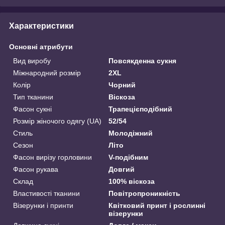
Характеристики
Основні атрибути
Вид виробу
Повсякденна сукня
Міжнародний розмір
2XL
Колір
Чорний
Тип тканини
Віскоза
Фасон сукні
Трапецієподібний
Розмір жіночого одягу (UA)
52/54
Стиль
Молодіжний
Сезон
Літо
Фасон вирізу горловини
V-подібним
Фасон рукава
Довгий
Склад
100% віскоза
Властивості тканини
Повітропроникність
Візерунки і принти
Квітковий принт і рослинні
візерунки