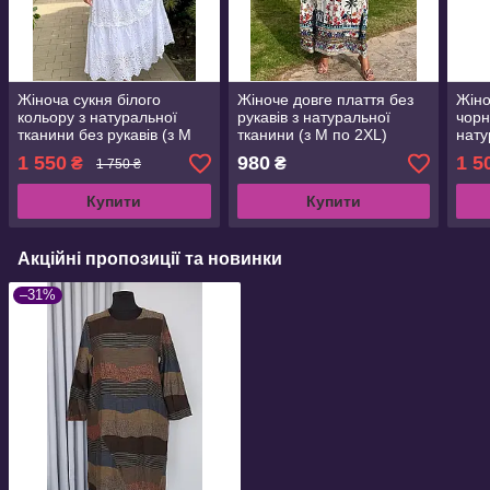
Жіноча сукня білого
Жіноче довге плаття без
Жіно
кольору з натуральної
рукавів з натуральної
чорн
тканини без рукавів (з M
тканини (з M по 2XL)
нату
по 2XL)
по X
1 550
980
1 5
₴
₴
1 750 ₴
Купити
Купити
Акційні пропозиції та новинки
–31%