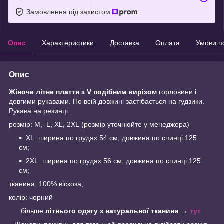
Замовлення під захистом
Опис
Характеристики
Доставка
Оплата
Умови п
Опис
Жіноче літне плаття з V подібним вирізом
горловини і
довгими рукавами. По всій довжині застібається на гудзики.
Рукава на резинці.
розмір: M, L, XL, 2XL (розмір уточнюйте у менеджера)
XL: ширина по грудях 54 см; довжина по спинці 125
см;
2XL: ширина по грудях 56 см; довжина по спинці 125
см;
тканина: 100% віскоза;
колір: чорний
більше
літнього одягу з натуральної тканини
→
тут