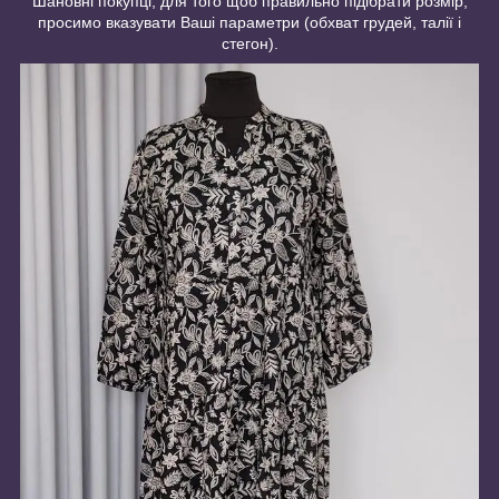
Шановні покупці, для того щоб правильно підібрати розмір,
просимо вказувати Ваші параметри (обхват грудей, талії і
стегон).