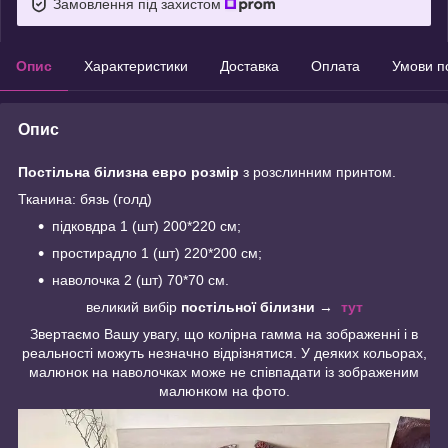
Замовлення під захистом
Опис
Характеристики
Доставка
Оплата
Умови п
Опис
Постільна білизна евро розмір
з розслинним принтом.
Тканина: бязь (голд)
підковдра 1 (шт) 200*220 см;
простирадло 1 (шт) 220*200 см;
наволочка 2 (шт) 70*70 см.
великий вибір
постільної білизни
→
тут
Звертаємо Вашу увагу, що колірна гамма на зображенні і в
реальності можуть незначно відрізнятися. У деяких кольорах,
малюнок на наволочках може не співпадати із зображеним
малюнком на фото.