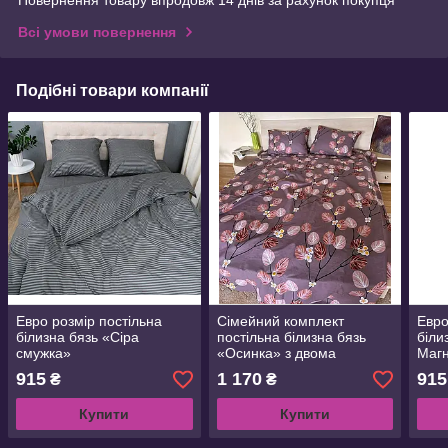
Всі умови повернення
Подібні товари компанії
Евро розмір постільна
Сімейний комплект
Евро
білизна бязь «Сіра
постільна білизна бязь
біли
смужка»
«Осинка» з двома
Магн
підковдрами
915
1 170
915
₴
₴
Купити
Купити