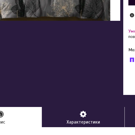
пов
У к
буд
пис
Характеристики