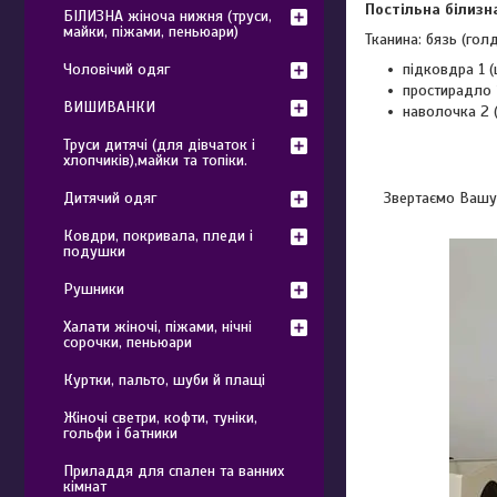
Постільна білизн
БІЛИЗНА жіноча нижня (труси,
майки, піжами, пеньюари)
Тканина: бязь (голд
підковдра 1 (
Чоловічий одяг
простирадло 
ВИШИВАНКИ
наволочка 2 (
Труси дитячі (для дівчаток і
хлопчиків),майки та топіки.
Звертаємо Вашу 
Дитячий одяг
Ковдри, покривала, пледи і
подушки
Рушники
Халати жіночі, піжами, нічні
сорочки, пеньюари
Куртки, пальто, шуби й плащі
Жіночі светри, кофти, туніки,
гольфи і батники
Приладдя для спален та ванних
кімнат