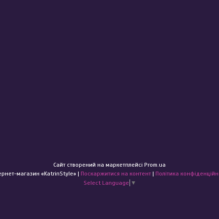
Сайт створений на маркетплейсі
Prom.ua
Інтернет-магазин «KatrinStyle» |
Поскаржитися на контент
|
Політика конфіденційн
Select Language
▼