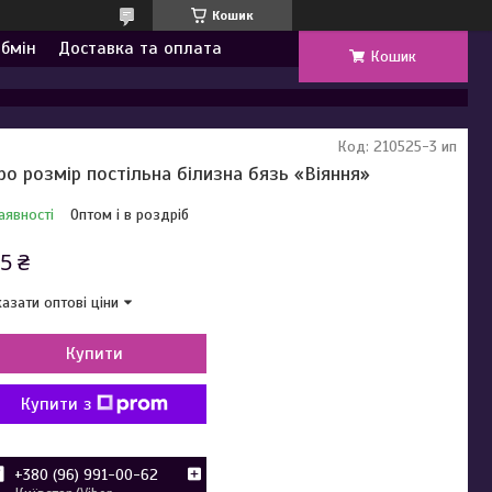
Кошик
обмін
Доставка та оплата
Кошик
Код:
210525-3 ип
ро розмір постільна білизна бязь «Віяння»
аявності
Оптом і в роздріб
5 ₴
азати оптові ціни
Купити
Купити з
+380 (96) 991-00-62