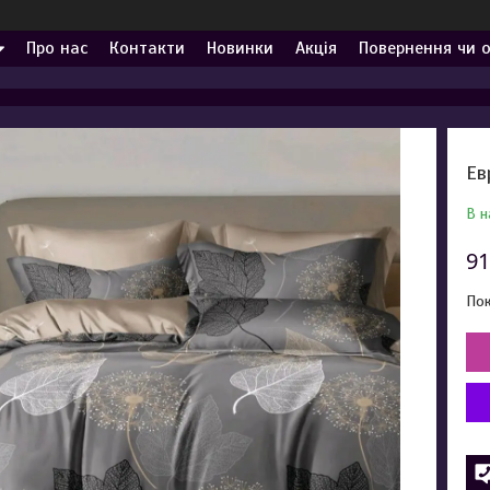
Про нас
Контакти
Новинки
Акція
Повернення чи 
Ев
В н
91
Пок