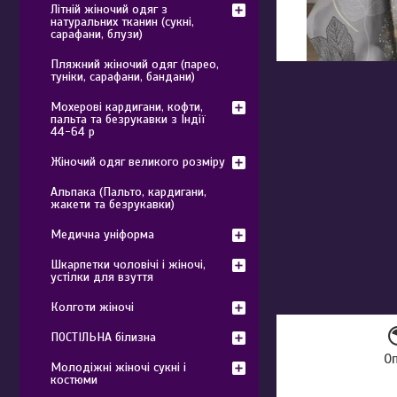
Літній жіночий одяг з
натуральних тканин (сукні,
сарафани, блузи)
Пляжний жіночий одяг (парео,
туніки, сарафани, бандани)
Мохерові кардигани, кофти,
пальта та безрукавки з Індії
44-64 р
Жіночий одяг великого розміру
Альпака (Пальто, кардигани,
жакети та безрукавки)
Медична уніформа
Шкарпетки чоловічі і жіночі,
устілки для взуття
Колготи жіночі
ПОСТІЛЬНА білизна
О
Молодіжні жіночі сукні і
костюми