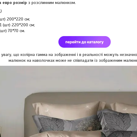
а евро розмір
з розслинним малюнком.
)
шт) 200*220 см;
1 (шт) 220*200 см;
шт) 70*70 см.
увагу, що колірна гамма на зображенні і в реальності можуть незначно 
малюнок на наволочках може не співпадати із зображеним малюн