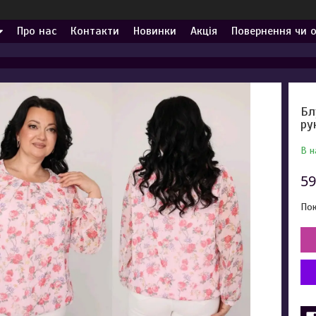
Про нас
Контакти
Новинки
Акція
Повернення чи 
Бл
ру
В н
59
Пок