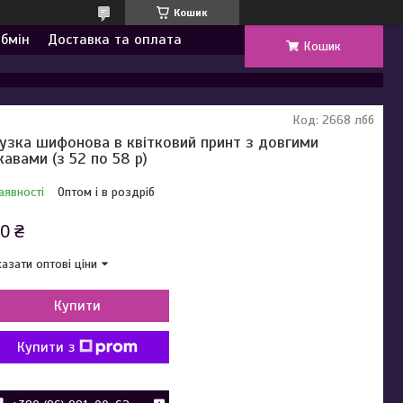
Кошик
обмін
Доставка та оплата
Кошик
Код:
2668 лбб
узка шифонова в квітковий принт з довгими
кавами (з 52 по 58 р)
аявності
Оптом і в роздріб
0 ₴
азати оптові ціни
Купити
Купити з