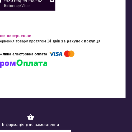
+380 (96) 991-00-62
Київстар/Viber
ернення товару протягом 14 днів
за рахунок покупця
омпанії підключені електронні платежі. Тепер ви можете купити
ь-який товар не покидаючи сайту.
Інформація для замовлення