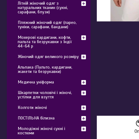
Літній жіночий одяг з
натуральних тканин (сукні,
сарафани, блузи)
Пляжний жіночий одяг (парео,
туніки, сарафани, бандани)
Мохерові кардигани, кофти,
пальта та безрукавки з Індії
44-64 р
Жіночий одяг великого розміру
Альпака (Пальто, кардигани,
жакети та безрукавки)
Медична уніформа
Шкарпетки чоловічі і жіночі,
устілки для взуття
Колготи жіночі
ПОСТІЛЬНА білизна
Молодіжні жіночі сукні і
О
костюми