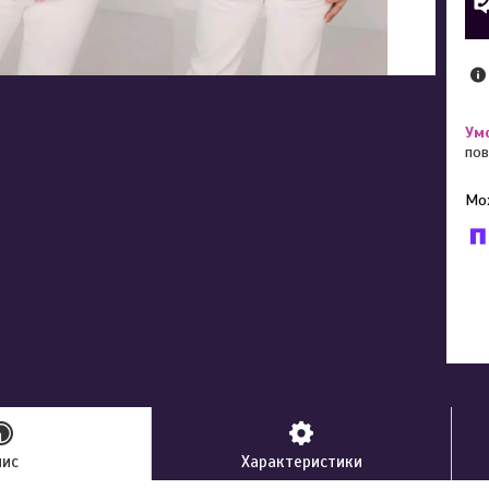
пов
У к
буд
пис
Характеристики