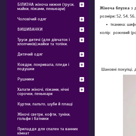
БІЛИЗНА жіноча нижня (труси,
Жіноча блузка
з д
майки, піжами, пеньюари)
розміри
:
52, 54, 56,
Чоловічий одяг
тканина: шиф
ВИШИВАНКИ
колір: рожевий (р
Труси дитячі (для дівчаток і
хлопчиків),майки та топіки.
Дитячий одяг
Ковдри, покривала, пледи і
подушки
Шановні покупці, д
Рушники
Халати жіночі, піжами, нічні
сорочки, пеньюари
Куртки, пальто, шуби й плащі
Жіночі светри, кофти, туніки,
гольфи і батники
Приладдя для спален та ванних
кімнат