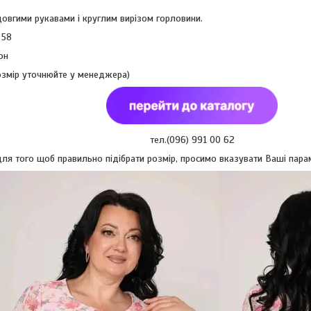
овгими рукавами і круглим вирізом горловини.
 58
он
озмір уточнюйте у менеджера)
тел.(096) 991 00 62
ля того щоб правильно підібрати розмір, просимо вказувати Ваші парамет