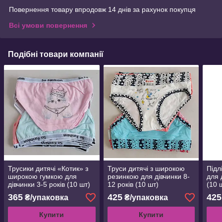
Повернення товару впродовж 14 днів за рахунок покупця
Всі умови повернення
Подібні товари компанії
Трусики дитячі «Котик» з
Труси дитячі з широкою
Підл
широкою гумкою для
резинкою для дівчинки 8-
для 
дівчинки 3-5 років (10 шт)
12 років (10 шт)
(10 ш
365
425
425
₴/упаковка
₴/упаковка
Купити
Купити