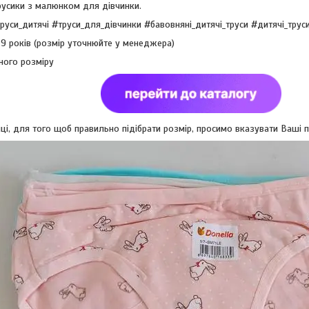
трусики з малюнком для дівчинки.
труси_дитячі #труси_для_дівчинки #бавовняні_дитячі_труси #дитячі_тру
 7-9 років (розмір уточнюйте у менеджера)
ного розміру
і, для того щоб правильно підібрати розмір, просимо вказувати Ваші пар