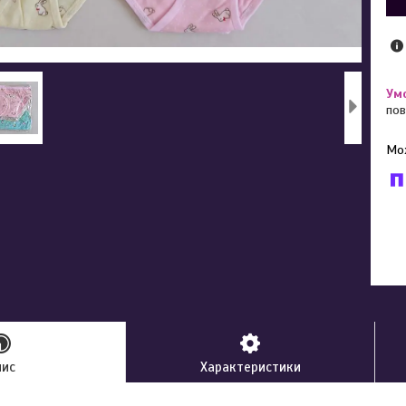
пов
У к
буд
пис
Характеристики