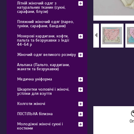
Літній жіночий одяг з
натуральних тканин (сукні,
сарафани, блузи)
Пляжний жіночий одяг (парео,
туніки, сарафани, бандани)
Мохерові кардигани, кофти,
пальта та безрукавки з Індії
44-64 р
Жіночий одяг великого розміру
Альпака (Пальто, кардигани,
жакети та безрукавки)
Медична уніформа
Шкарпетки чоловічі і жіночі,
устілки для взуття
Колготи жіночі
ПОСТІЛЬНА білизна
О
Молодіжні жіночі сукні і
костюми