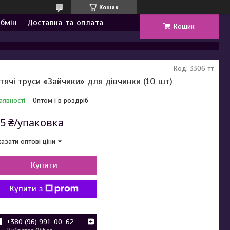
Кошик
обмін
Доставка та оплата
Кошик
Код:
3306 тт
тячі труси «Зайчики» для дівчинки (10 шт)
аявності
Оптом і в роздріб
5 ₴/упаковка
азати оптові ціни
Купити
Купити з
+380 (96) 991-00-62