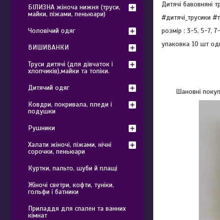
Дитячі бавовняні 
БІЛИЗНА жіноча нижня (труси,
майки, піжами, пеньюари)
#дитячі_трусики #
розмір : 3-5, 5-7,
Чоловічий одяг
упаковка 10 шт од
ВИШИВАНКИ
Труси дитячі (для дівчаток і
хлопчиків),майки та топіки.
Дитячий одяг
Шановні покупц
Ковдри, покривала, пледи і
подушки
Рушники
Халати жіночі, піжами, нічні
сорочки, пеньюари
Куртки, пальто, шуби й плащі
Жіночі светри, кофти, туніки,
гольфи і батники
Приладдя для спален та ванних
кімнат