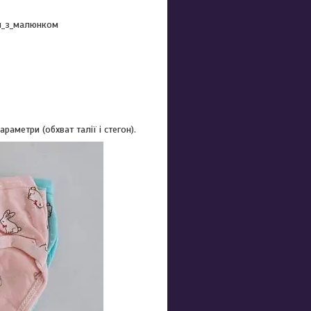
си_з_малюнком
аметри (обхват талії і стегон).