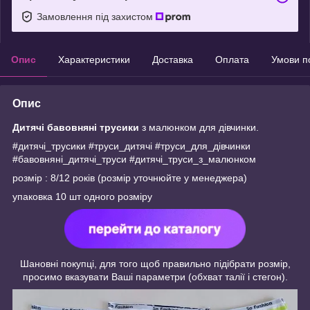
Замовлення під захистом
Опис
Характеристики
Доставка
Оплата
Умови п
Опис
Дитячі бавовняні трусики
з малюнком для дівчинки.
#дитячі_трусики #труси_дитячі #труси_для_дівчинки
#бавовняні_дитячі_труси #дитячі_труси_з_малюнком
розмір : 8/12 років (розмір уточнюйте у менеджера)
упаковка 10 шт одного розміру
Шановні покупці, для того щоб правильно підібрати розмір,
просимо вказувати Ваші параметри (обхват талії і стегон).