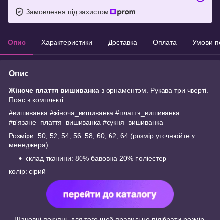
Замовлення під захистом
Опис
Характеристики
Доставка
Оплата
Умови п
Опис
Жіноче плаття вишиванка
з орнаментом. Рукава три чверті.
Пояс в комплекті.
#вишиванка #жіноча_вишиванка #плаття_вишиванка
#в'язане_плаття_вишиванка #сукня_вишиванка
Розміри: 50, 52, 54, 56, 58, 60, 62, 64 (розмір уточнюйте у
менеджера)
склад тканини: 80% бавовна 20% поліестер
колір: сірий
Шановні покупці, для того щоб правильно підібрати розмір,