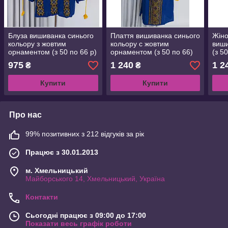
Блуза вишиванка синього
Плаття вишиванка синього
Жіно
кольору з жовтим
кольору с жовтим
виши
орнаментом (з 50 по 66 р)
орнаментом (з 50 по 66)
(з 5
975
1 240
1 2
₴
₴
Купити
Купити
Про нас
99% позитивних з 212 відгуків за рік
Працює з 30.01.2013
м. Хмельницький
Майборського 14, Хмельницький, Україна
Контакти
Сьогодні працює з 09:00 до 17:00
Показати весь графік роботи