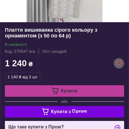
Плаття вишиванка сірого кольору з
орнаментом (з 50 по 64 р)
В наявності
Код: 270847 всв
Опт і роздріб
1 240
₴
1 140 ₴
від 3 шт.
Купити
або
Купити з
Що таке купити з Пром?