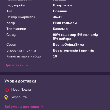
Вид виробу
Шкарпетки
Тип
Вовняні
Розмір шкарпеток
36-41
Колір
Різні кольори
Тип тканини
Кашемір
Склад
90% кашемир 5% поліамід
5% лайкра
Сезон
Весна/Осінь/Зима
Візерунки і принти
Без візерунків і принтів
Кількість пар в наборі
10
Приховати
Умови доставки
Нова Пошта
Укрпошта
Всі умови доставки