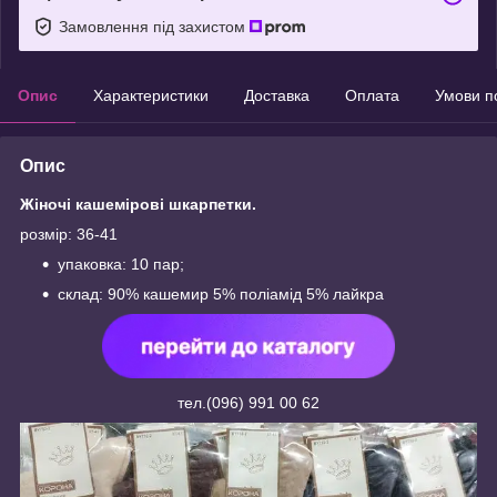
Замовлення під захистом
Опис
Характеристики
Доставка
Оплата
Умови п
Опис
Жіночі кашемірові шкарпетки.
розмір: 36-41
упаковка: 10 пар;
склад: 90% кашемир 5% поліамід 5% лайкра
тел.(096) 991 00 62