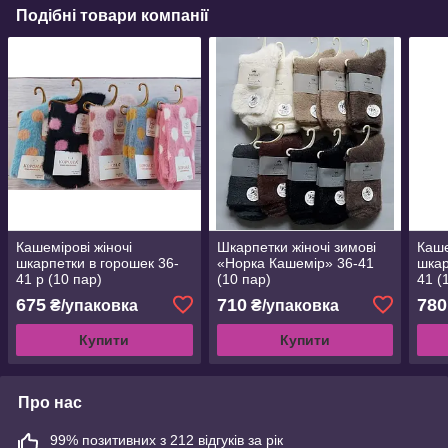
Подібні товари компанії
Кашемірові жіночі
Шкарпетки жіночі зимові
Каше
шкарпетки в горошек 36-
«Норка Кашемір» 36-41
шкар
41 р (10 пар)
(10 пар)
41 (
675
710
780
₴/упаковка
₴/упаковка
Купити
Купити
Про нас
99% позитивних з 212 відгуків за рік