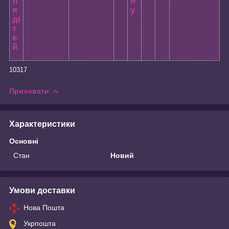
л
н
я
у
ді
т
е
й
10317
Приховати
Характеристики
Основні
Стан
Новий
Умови доставки
Нова Пошта
Укрпошта