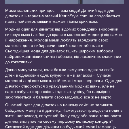
Мами маленьких принцес — вам сюди! Дитячий одяг для
дівчаток в інтернет-магазині KetrinStyle.com.ua сподобається
навіть найвимогливішим мамам і їхнім крихіткам.
Модний одяг для дівчаток від відомих брендових виробники
виховує смак і любов до краси в маленької модниці від самого
її народження. Молоді мами люблять заряджати своїх
малюків, довго вибираючи новий костюм або плаття.
Сьогоднішня мода для дівчаток тішить широким вибором
найрізноманітніших стилів і образів, від лаконічних класичних
до кокетливих.
Давно минули часи, коли батьки вимушено одягали своїх
дітей в однаковий одяг, купуючи її «зі запасом». Сучасні
маленькі леді вже мають свій смак і модні переваги. Одяг для
дівчаток створюється з урахуванням модних віянь, але не
варто забувати про якість і адекватну ціну, бо надмірно
захоплюється й балувати свою модницю все ж не варто.
Ошатний одяг для дівчаток на нашому сайті не залишить
байдужою маму та її донечку. Наметується грандіозна подія в
житті, наприклад, випускний бал у саду або ваша талановита
дитина виступає на своєму першому великому концерті?
Святковий одяг для дівчинки на будь-який смак і гаманець