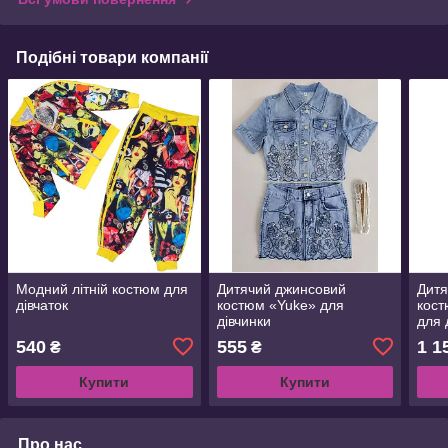
Подібні товари компанії
Модний літній костюм для
Дитячий джинсовий
Дитя
дівчаток
костюм «Yuke» для
кост
дівчинки
для 
р)
540
555
1 1
₴
₴
Купити
Купити
Про нас