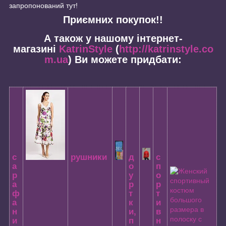
запропонований тут!
Приємних покупок!!
А також у нашому інтернет-
магазині
KatrinStyle
(
http://katrinstyle.co
m.ua
) Ви можете придбати:
с
рушники
д
с
а
о
п
р
у
о
а
р
р
ф
т
т
а
к
и
н
и,
в
и
п
н