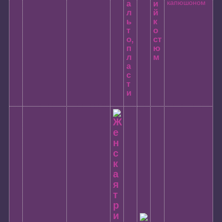
а
и
л
й
ь
к
т
о
о,
ст
п
ю
л
м
а
с
т
и