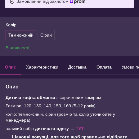
Замовлення під захистом
Колір
Темно-синій
Сірий
В наявності
Опис
Характеристики
Доставка
Оплата
Умови п
Опис
Дитяча кофта обманка
з сорочковим коміром.
Розміри: 120, 130, 140, 150, 160 (5-12 років)
колір: темно-синій, сірий (розмір та колір уточнюйте у
менеджера)
великий вибір
дитячого одягу
→
ТУТ
Шановні покупці, для того щоб правильно підібрати