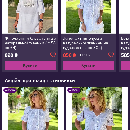
Жіноча літня блуза туніка з
Жіноча літня блуза з
Біла
натуральної тканини ( с 58
натуральної тканини на
нату
по 64)
гудзиках (з L по 3XL)
гудз
890
850
585
₴
₴
1 050 ₴
Купити
Купити
Акційні пропозиції та новинки
–19%
–19%