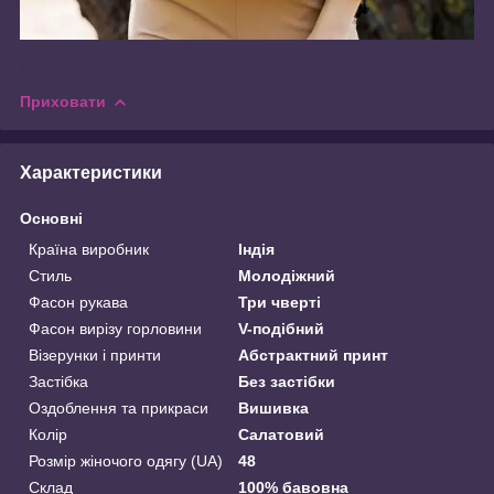
Приховати
Характеристики
Основні
Країна виробник
Індія
Стиль
Молодіжний
Фасон рукава
Три чверті
Фасон вирізу горловини
V-подібний
Візерунки і принти
Абстрактний принт
Застібка
Без застібки
Оздоблення та прикраси
Вишивка
Колір
Салатовий
Розмір жіночого одягу (UA)
48
Склад
100% бавовна