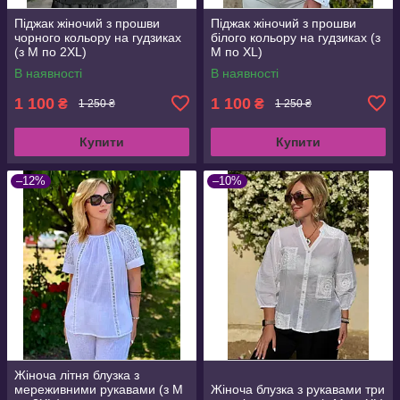
Піджак жіночий з прошви
Піджак жіночий з прошви
чорного кольору на гудзиках
білого кольору на гудзиках (з
(з M по 2XL)
M по XL)
В наявності
В наявності
1 100
1 100
₴
₴
1 250 ₴
1 250 ₴
Купити
Купити
–12%
–10%
Жіноча літня блузка з
мереживними рукавами (з M
Жіноча блузка з рукавами три