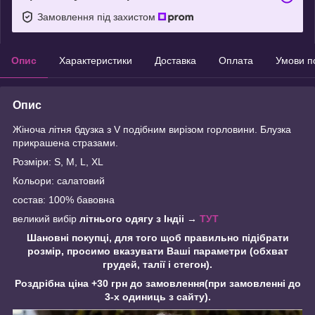
Замовлення під захистом
Опис
Характеристики
Доставка
Оплата
Умови п
Опис
Жіноча літня бдузка з V подібним вирізом горловини. Блузка
прикрашена стразами.
Розміри: S, M, L, XL
Кольори: салатовий
состав: 100% бавовна
великий вибір
літнього одягу з Індіі →
ТУТ
Шановні покупці, для того щоб правильно підібрати
розмір, просимо вказувати Ваші параметри (обхват
грудей, талії і стегон).
Роздрібна ціна +30 грн до замовлення(при замовленні до
3-х одиниць з сайту).