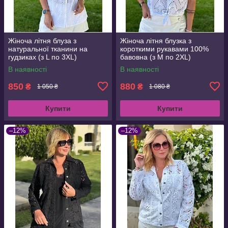
Жіноча літня блуза з
Жіноча літня блузка з
натуральної тканини на
короткими рукавами 100%
гудзиках (з L по 3XL)
бавовна (з M по 2XL)
В наявності
В наявності
850
880
₴
₴
1 050 ₴
1 080 ₴
Купити
Купити
–12%
–12%