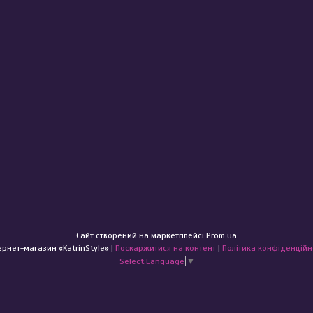
Сайт створений на маркетплейсі
Prom.ua
Інтернет-магазин «KatrinStyle» |
Поскаржитися на контент
|
Політика конфіденційн
Select Language
▼