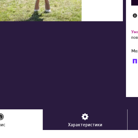
пов
У к
буд
пис
Характеристики