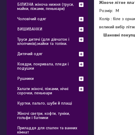
Жіноче літне пла
БІЛИЗНА жіноча нижня (труси,
майки, піжами, пеньюари)
Розмір: M
Колір : біле з орн
Чоловічий одяг
великий вибір л
ітн
ВИШИВАНКИ
Шановні покупц
Труси дитячі (для дівчаток і
хлопчиків),майки та топіки.
Дитячий одяг
Ковдри, покривала, пледи і
подушки
Рушники
Халати жіночі, піжами, нічні
сорочки, пеньюари
Куртки, пальто, шуби й плащі
Жіночі светри, кофти, туніки,
гольфи і батники
Приладдя для спален та ванних
кімнат