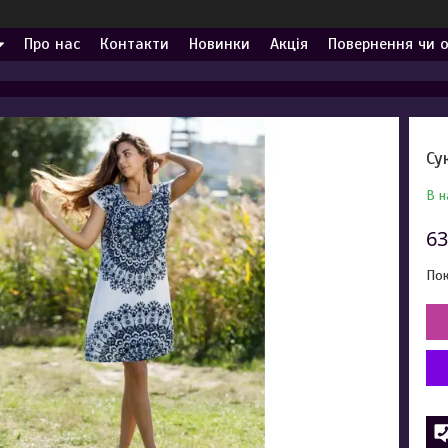
Про нас
Контакти
Новинки
Акція
Повернення чи 
Су
В н
63
Пок