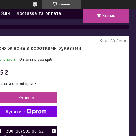
Кошик
обмін
Доставка та оплата
Кошик
Код:
2772 инд
кня жіноча з короткими рукавами
аявності
Оптом і в роздріб
5 ₴
азати оптові ціни
Купити
Купити з
+380 (96) 991-00-62