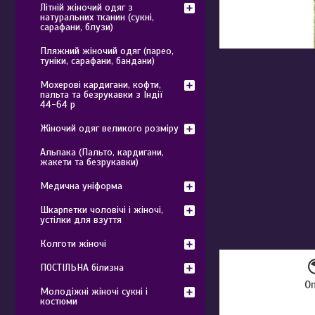
Літній жіночий одяг з
натуральних тканин (сукні,
сарафани, блузи)
Пляжний жіночий одяг (парео,
туніки, сарафани, бандани)
Мохерові кардигани, кофти,
пальта та безрукавки з Індії
44-64 р
Жіночий одяг великого розміру
Альпака (Пальто, кардигани,
жакети та безрукавки)
Медична уніформа
Шкарпетки чоловічі і жіночі,
устілки для взуття
Колготи жіночі
ПОСТІЛЬНА білизна
О
Молодіжні жіночі сукні і
костюми