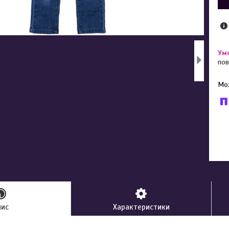
пов
У к
буд
пис
Характеристики