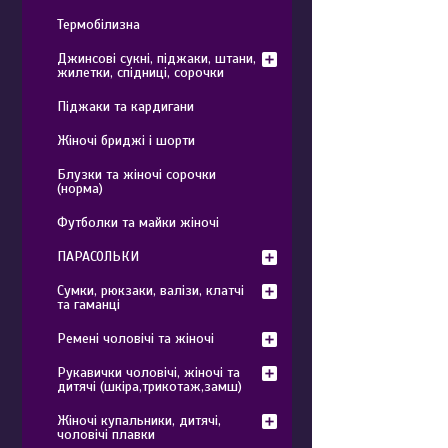
Термобілизна
Джинсові сукні, піджаки, штани,
жилетки, спідниці, сорочки
Піджаки та кардигани
Жіночі бриджі і шорти
Блузки та жіночі сорочки
(норма)
Футболки та майки жіночі
ПАРАСОЛЬКИ
Сумки, рюкзаки, валізи, клатчі
та гаманці
Ремені чоловічі та жіночі
Рукавички чоловічі, жіночі та
дитячі (шкіра,трикотаж,замш)
Жіночі купальники, дитячі,
чоловічі плавки