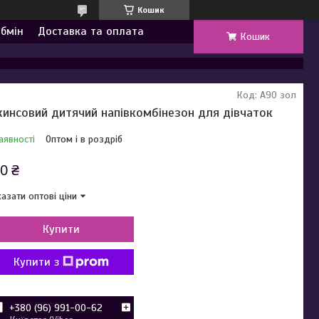
Кошик
обмін
Доставка та оплата
Кошик
Код:
А90 зол
инсовий дитячий напівкомбінезон для дівчаток
аявності
Оптом і в роздріб
0 ₴
азати оптові ціни
Купити
Купити з
+380 (96) 991-00-62