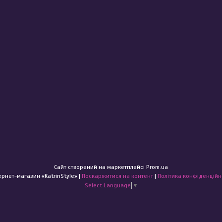
Сайт створений на маркетплейсі
Prom.ua
Інтернет-магазин «KatrinStyle» |
Поскаржитися на контент
|
Політика конфіденційн
Select Language
▼