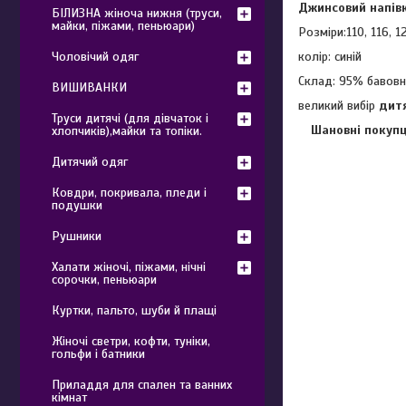
Джинсовий напів
БІЛИЗНА жіноча нижня (труси,
майки, піжами, пеньюари)
Розміри:110, 116, 1
колір: синій
Чоловічий одяг
Склад: 95% бавовн
ВИШИВАНКИ
великий вибір
дитя
Труси дитячі (для дівчаток і
Шановні покупц
хлопчиків),майки та топіки.
Дитячий одяг
Ковдри, покривала, пледи і
подушки
Рушники
Халати жіночі, піжами, нічні
сорочки, пеньюари
Куртки, пальто, шуби й плащі
Жіночі светри, кофти, туніки,
гольфи і батники
Приладдя для спален та ванних
кімнат