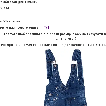
комбінезон
для дівчинки.
28, 134
а, 5% еластан
чого джинсового одягу
→
ТУТ
і, для того щоб правильно підібрати розмір, просимо вказувати 
талії і стегон).
Роздрібна ціна +30 грн до замовлення(при замовленні до 3-х од