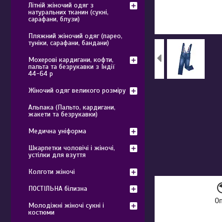
Літній жіночий одяг з
натуральних тканин (сукні,
сарафани, блузи)
Пляжний жіночий одяг (парео,
туніки, сарафани, бандани)
Мохерові кардигани, кофти,
пальта та безрукавки з Індії
44-64 р
Жіночий одяг великого розміру
Альпака (Пальто, кардигани,
жакети та безрукавки)
Медична уніформа
Шкарпетки чоловічі і жіночі,
устілки для взуття
Колготи жіночі
ПОСТІЛЬНА білизна
О
Молодіжні жіночі сукні і
костюми