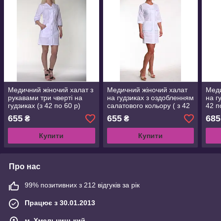
Медичний жіночий халат з
Медичний жіночий халат
Меди
рукавами три чверті на
на гудзиках з оздобленням
на г
гудзиках (з 42 по 60 р)
салатового кольору ( з 42
42 п
по 60 р)
655
655
685
₴
₴
Купити
Купити
Про нас
99% позитивних з 212 відгуків за рік
Працює з 30.01.2013
м. Хмельницький