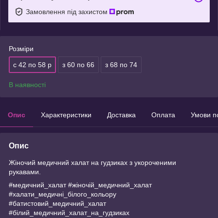
Замовлення під захистом
Розміри
с 42 по 58 р
з 60 по 66
з 68 по 74
В наявності
Опис
Характеристики
Доставка
Оплата
Умови п
Опис
Жіночий медичний халат на гудзиках з укороченими
рукавами.
#медичний_халат #жіночій_медичний_халат
#халати_медичні_білого_кольору
#батистовий_медичний_халат
#білий_медичний_халат_на_гудзиках