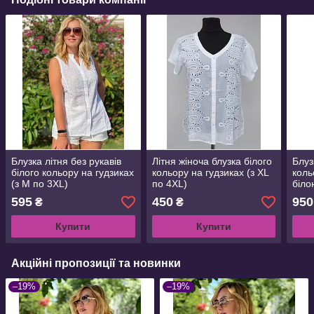
Блузка літня без рукавів
Літня жіноча блузка білого
Блуз
білого кольору на гудзиках
кольору на гудзиках (з XL
коль
(з M по 3XL)
по 4XL)
біло
3XL
595
450
950
₴
₴
Купити
Купити
Акційні пропозиції та новинки
–19%
–19%