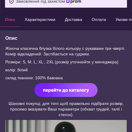
Замовлення під захистом
Опис
Характеристики
Доставка
Оплата
Умови п
Опис
Жіноча класична блузка білого кольору с рукавами три чверті.
Комір відкладений. Застібається на гудзики.
Розміри: S, M, L, XL , 2XL (розмір уточнюйте у менеджера)
колір: білий
склад тканини: 100% бавовна
Шановні покупці, для того щоб правильно підібрати розмір,
просимо вказувати Ваші параметри (обхват грудей, талії і
стегон).