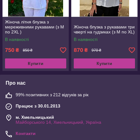
Жіноча літня блузка з
мереживними рукавами (з M
Жіноча блузка з рукавами три
по 2XL )
чверті на гудзиках (з M по XL)
В наявності
В наявності
750
870
₴
₴
850 ₴
970 ₴
Купити
Купити
Про нас
99% позитивних з 212 відгуків за рік
Працює з 30.01.2013
м. Хмельницький
Майборського 14, Хмельницький, Україна
Контакти