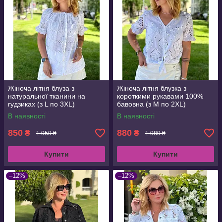
Жіноча літня блуза з
Жіноча літня блузка з
натуральної тканини на
короткими рукавами 100%
гудзиках (з L по 3XL)
бавовна (з M по 2XL)
В наявності
В наявності
850
880
₴
₴
1 050 ₴
1 080 ₴
Купити
Купити
–12%
–12%