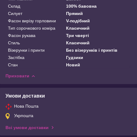
Склад
100% бавовна
Силует
Прямий
Фасон вирізу горловини
V-подібний
Тип сорочкового коміра
Класичний
Фасон рукава
Три чверті
Стиль
Класичний
Візерунки і принти
Без візерунків і принтів
Застібка
Гудзики
Стан
Новий
Приховати
Умови доставки
Нова Пошта
Укрпошта
Всі умови доставки