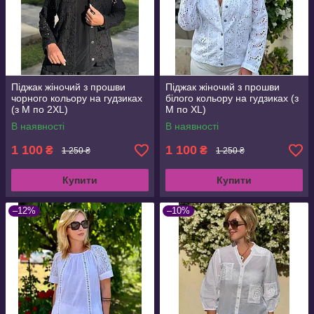
Піджак жіночий з прошви
Піджак жіночий з прошви
чорного кольору на гудзиках
білого кольору на гудзиках (з
(з M по 2XL)
M по XL)
В наявності
В наявності
1 100
1 100
₴
₴
1 250 ₴
1 250 ₴
Купити
Купити
–12%
–10%