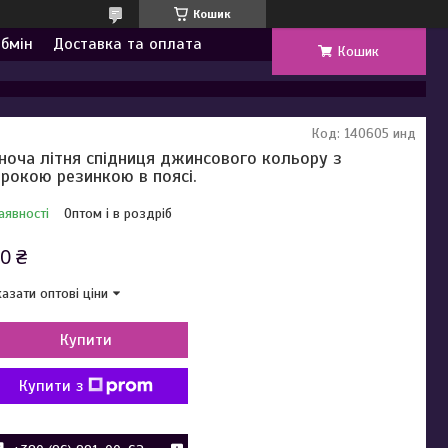
Кошик
обмін
Доставка та оплата
Кошик
Код:
140605 инд
ноча літня спідниця джинсового кольору з
рокою резинкою в поясі.
аявності
Оптом і в роздріб
0 ₴
азати оптові ціни
Купити
Купити з