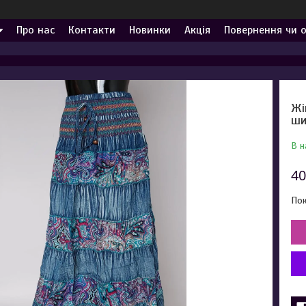
Про нас
Контакти
Новинки
Акція
Повернення чи 
Жі
ши
В н
40
Пок