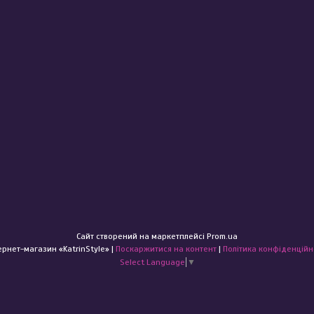
Сайт створений на маркетплейсі
Prom.ua
Інтернет-магазин «KatrinStyle» |
Поскаржитися на контент
|
Політика конфіденційн
Select Language
▼