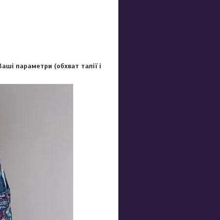
аші параметри (обхват талії і