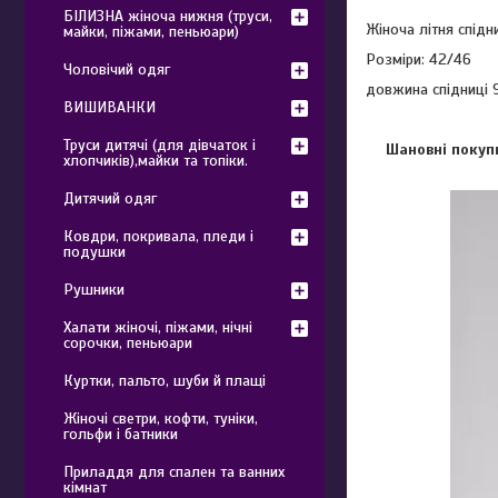
БІЛИЗНА жіноча нижня (труси,
Жіноча літня спідн
майки, піжами, пеньюари)
Розміри: 42/46
Чоловічий одяг
довжина спідниці 
ВИШИВАНКИ
Труси дитячі (для дівчаток і
Шановні покупц
хлопчиків),майки та топіки.
Дитячий одяг
Ковдри, покривала, пледи і
подушки
Рушники
Халати жіночі, піжами, нічні
сорочки, пеньюари
Куртки, пальто, шуби й плащі
Жіночі светри, кофти, туніки,
гольфи і батники
Приладдя для спален та ванних
кімнат