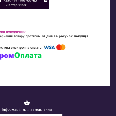
+380 (96) 991-00-62
Київстар/Viber
ернення товару протягом 14 днів
за рахунок покупця
омпанії підключені електронні платежі. Тепер ви можете купити
ь-який товар не покидаючи сайту.
Інформація для замовлення