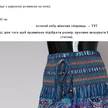
иця з широкою резинкою на поясі.
90 см
великий вибір
жіночих спідниць
→
ТУТ
і, для того щоб правильно підібрати розмір, просимо вказувати В
стегон).