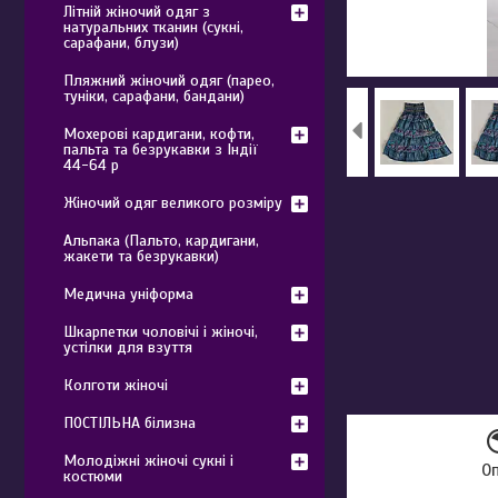
Літній жіночий одяг з
натуральних тканин (сукні,
сарафани, блузи)
Пляжний жіночий одяг (парео,
туніки, сарафани, бандани)
Мохерові кардигани, кофти,
пальта та безрукавки з Індії
44-64 р
Жіночий одяг великого розміру
Альпака (Пальто, кардигани,
жакети та безрукавки)
Медична уніформа
Шкарпетки чоловічі і жіночі,
устілки для взуття
Колготи жіночі
ПОСТІЛЬНА білизна
Молодіжні жіночі сукні і
О
костюми