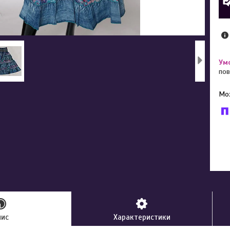
пов
У к
буд
пис
Характеристики