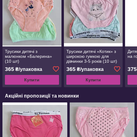
Трусики дитячі з
Трусики дитячі «Котик» з
Дитя
малюнком «Балерина»
широкою гумкою для
на г
(10 шт)
дівчинки 3-5 років (10 шт)
365
365
375
₴/упаковка
₴/упаковка
Купити
Купити
Акційні пропозиції та новинки