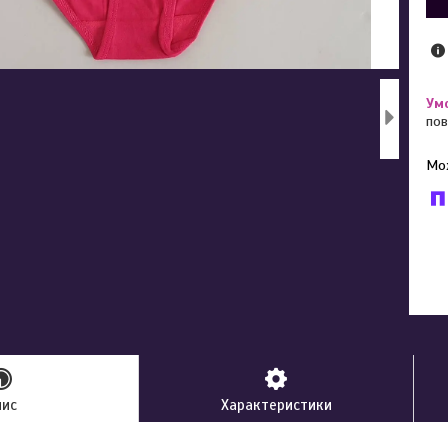
пов
У к
буд
пис
Характеристики