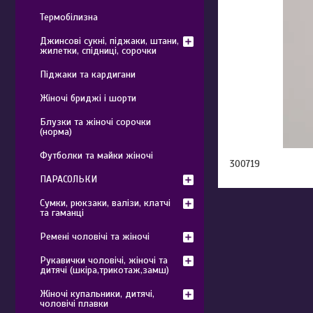
Термобілизна
Джинсові сукні, піджаки, штани,
жилетки, спідниці, сорочки
Піджаки та кардигани
Жіночі бриджі і шорти
Блузки та жіночі сорочки
(норма)
Футболки та майки жіночі
300719
ПАРАСОЛЬКИ
Сумки, рюкзаки, валізи, клатчі
та гаманці
Ремені чоловічі та жіночі
Рукавички чоловічі, жіночі та
дитячі (шкіра,трикотаж,замш)
Жіночі купальники, дитячі,
чоловічі плавки