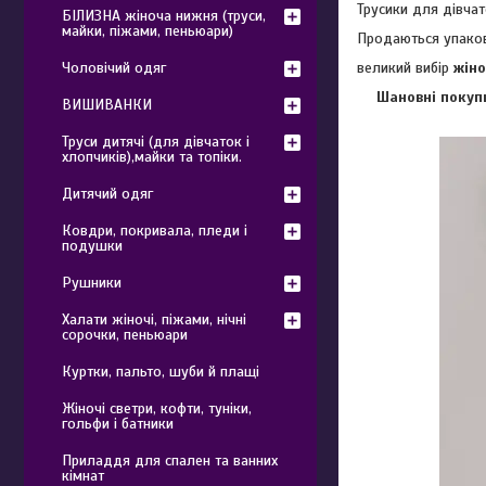
Трусики для дівчат
БІЛИЗНА жіноча нижня (труси,
майки, піжами, пеньюари)
Продаються упако
великий вибір
жіно
Чоловічий одяг
Шановні покупц
ВИШИВАНКИ
Труси дитячі (для дівчаток і
хлопчиків),майки та топіки.
Дитячий одяг
Ковдри, покривала, пледи і
подушки
Рушники
Халати жіночі, піжами, нічні
сорочки, пеньюари
Куртки, пальто, шуби й плащі
Жіночі светри, кофти, туніки,
гольфи і батники
Приладдя для спален та ванних
кімнат