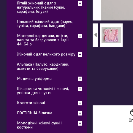
Літній жіночий одяг з
натуральних тканин (сукні,
сарафани, блузи)
Пляжний жіночий одяг (парео,
туніки, сарафани, бандани)
Мохерові кардигани, кофти,
пальта та безрукавки з Індії
44-64 р
Жіночий одяг великого розміру
Альпака (Пальто, кардигани,
жакети та безрукавки)
Медична уніформа
Шкарпетки чоловічі і жіночі,
устілки для взуття
Колготи жіночі
ПОСТІЛЬНА білизна
О
Молодіжні жіночі сукні і
костюми