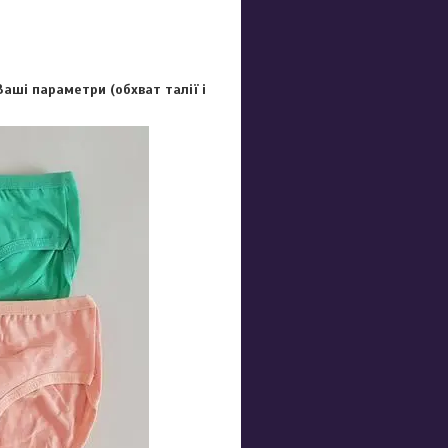
аші параметри (обхват талії і