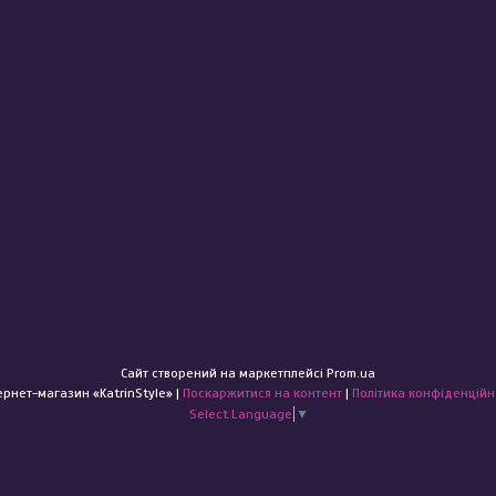
Сайт створений на маркетплейсі
Prom.ua
Інтернет-магазин «KatrinStyle» |
Поскаржитися на контент
|
Політика конфіденційн
Select Language
▼