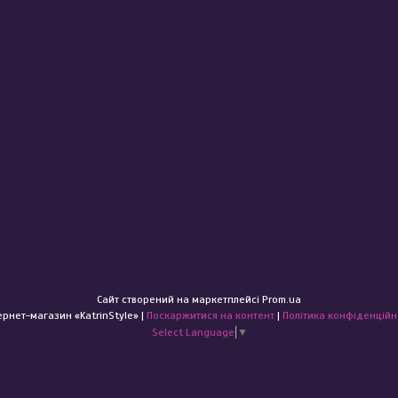
Сайт створений на маркетплейсі
Prom.ua
Інтернет-магазин «KatrinStyle» |
Поскаржитися на контент
|
Політика конфіденційн
Select Language
▼