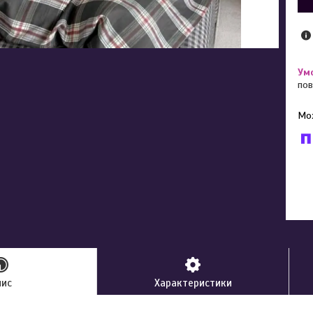
пов
У к
буд
пис
Характеристики