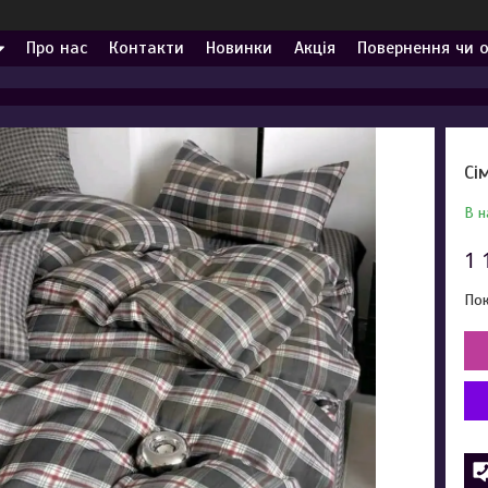
Про нас
Контакти
Новинки
Акція
Повернення чи 
Сі
В н
1 
Пок