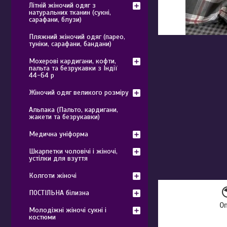
Літній жіночий одяг з
натуральних тканин (сукні,
сарафани, блузи)
Пляжний жіночий одяг (парео,
туніки, сарафани, бандани)
Мохерові кардигани, кофти,
пальта та безрукавки з Індії
44-64 р
Жіночий одяг великого розміру
Альпака (Пальто, кардигани,
жакети та безрукавки)
Медична уніформа
Шкарпетки чоловічі і жіночі,
устілки для взуття
Колготи жіночі
ПОСТІЛЬНА білизна
О
Молодіжні жіночі сукні і
костюми