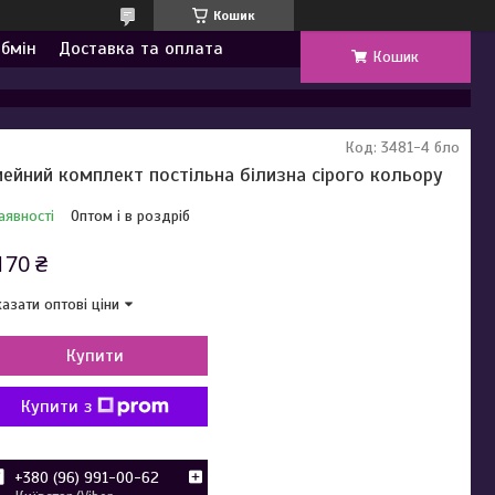
Кошик
обмін
Доставка та оплата
Кошик
Код:
3481-4 бло
мейний комплект постільна білизна сірого кольору
аявності
Оптом і в роздріб
170 ₴
азати оптові ціни
Купити
Купити з
+380 (96) 991-00-62