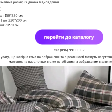
сімейний розмір із двома підковдрими.
)
 шт 150*220 см;
 1 шт 220*200 см;
шт 70*70 см.
тел.(096) 991 00 62
увагу, що колірна гама на зображенні та в реальності можуть несуттєво
малюнок на наволочках може не збігатися з зображеним малюнк