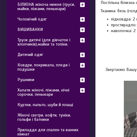
Постільна білизна 
БІЛИЗНА жіноча нижня (труси,
майки, піжами, пеньюари)
Тканина: бязь (голд
підковдра: 2
Чоловічий одяг
простирадло:
ВИШИВАНКИ
наволочка: 2 
Труси дитячі (для дівчаток і
хлопчиків),майки та топіки.
Дитячий одяг
Ковдри, покривала, пледи і
подушки
Звертаємо Вашу 
Рушники
Халати жіночі, піжами, нічні
сорочки, пеньюари
Куртки, пальто, шуби й плащі
Жіночі светри, кофти, туніки,
гольфи і батники
Приладдя для спален та ванних
кімнат