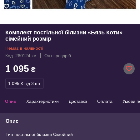
Комплект постільної білизни «Бязь Коти»
сімейний розмір
Немає в наявності
Код: 260124 км
Опт і роздріб
1 095
₴
1 095 ₴
від 3 шт.
Опис
Характеристики
Доставка
Оплата
Умови п
Опис
Тип постільної білизни Сімейний