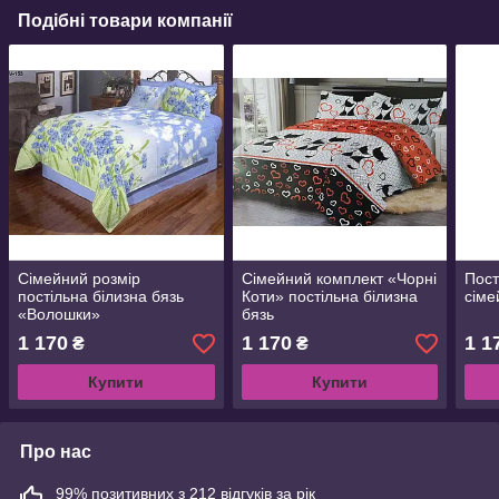
Подібні товари компанії
Сімейний розмір
Сімейний комплект «Чорні
Пост
постільна білизна бязь
Коти» постільна білизна
сіме
«Волошки»
бязь
1 170
1 170
1 1
₴
₴
Купити
Купити
Про нас
99% позитивних з 212 відгуків за рік