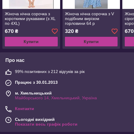
Жіноча нічна сорочка з
Жіноча нічна сорочка з V
Жіно
короткими рукавами (з XL
подібним вирізом
сіро
по 4XL)
горловини 64 р
коро
по 4
670
320
670
₴
₴
Купити
Купити
Про нас
99% позитивних з 212 відгуків за рік
Працює з 30.01.2013
м. Хмельницький
Майборського 14, Хмельницький, Україна
Контакти
Сьогодні вихідний
Показати весь графік роботи