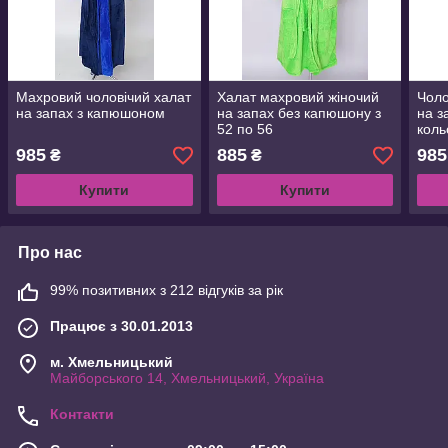
Махровий чоловічий халат
Халат махровий жіночий
Чоло
на запах з капюшоном
на запах без капюшону з
на з
52 по 56
коль
по 3
985
885
985
₴
₴
Купити
Купити
Про нас
99% позитивних з 212 відгуків за рік
Працює з 30.01.2013
м. Хмельницький
Майборського 14, Хмельницький, Україна
Контакти