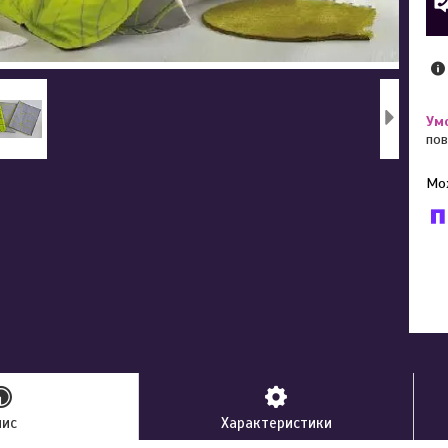
пов
У к
буд
пис
Характеристики