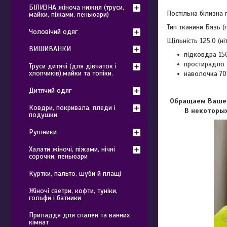
БІЛИЗНА жіноча нижня (труси,
Постільна білизна
майки, піжами, пеньюари)
Тип тканини Бязь (
Чоловічий одяг
Щільність 125.0 (ні
ВИШИВАНКИ
підковдра 15
простирадло 
Труси дитячі (для дівчаток і
хлопчиків),майки та топіки.
наволочка 70
Дитячий одяг
Обращаем Ваше в
Ковдри, покривала, пледи і
В некоторых
подушки
Рушники
Халати жіночі, піжами, нічні
сорочки, пеньюари
Куртки, пальто, шуби й плащі
Жіночі светри, кофти, туніки,
гольфи і батники
Приладдя для спален та ванних
кімнат