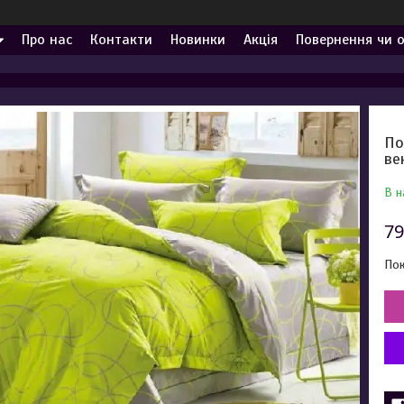
Про нас
Контакти
Новинки
Акція
Повернення чи 
По
ве
В н
79
Пок