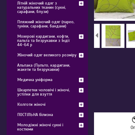
Літній жіночий одяг з
натуральних тканин (сукні,
сарафани, блузи)
Пляжний жіночий одяг (парео,
туніки, сарафани, бандани)
Мохерові кардигани, кофти,
пальта та безрукавки з Індії
44-64 р
Жіночий одяг великого розміру
Альпака (Пальто, кардигани,
жакети та безрукавки)
Медична уніформа
Шкарпетки чоловічі і жіночі,
устілки для взуття
Колготи жіночі
ПОСТІЛЬНА білизна
Молодіжні жіночі сукні і
О
костюми