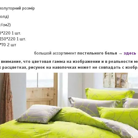
 полуторний розмір
голд)
т/см2)
0*220 1 шт.
150*220 1 шт.
*70 2 шт
большой ассортимент
постельного белья →
здесь
нимание, что цветовая гамма на изображении и в реальности м
 расцветках, рисунок на наволочках может не совпадать с изоб