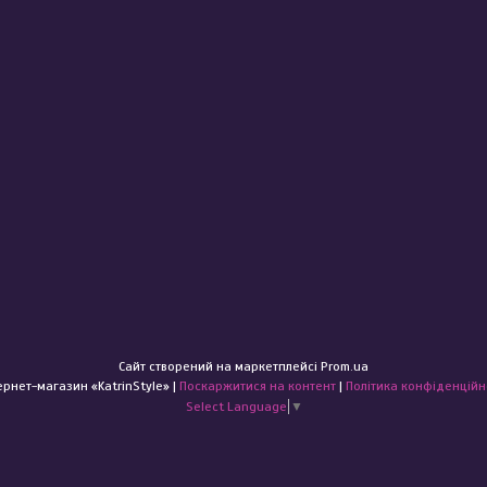
Сайт створений на маркетплейсі
Prom.ua
Інтернет-магазин «KatrinStyle» |
Поскаржитися на контент
|
Політика конфіденційн
Select Language
▼