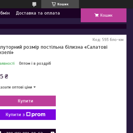
Кошик
обмін
Доставка та оплата
Кошик
Код:
593 бло-км
луторний розмір постільна білизна «Салатові
нзелі»
аявності
Оптом і в роздріб
5 ₴
азати оптові ціни
Купити
Купити з