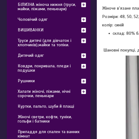
БІЛИЗНА жіноча нижня (труси,
Жіноче в'язане пла
майки, піжами, пеньюари)
Розміри: 48, 50, 52
Чоловічий одяг
колір: синій
ВИШИВАНКИ
склад: 80% б
Труси дитячі (для дівчаток і
хлопчиків),майки та топіки.
Шановні покупці, д
Дитячий одяг
Ковдри, покривала, пледи і
подушки
Рушники
Халати жіночі, піжами, нічні
сорочки, пеньюари
Куртки, пальто, шуби й плащі
Жіночі светри, кофти, туніки,
гольфи і батники
Приладдя для спален та ванних
кімнат