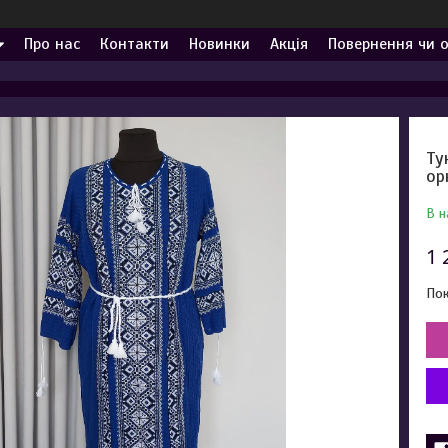
Про нас
Контакти
Новинки
Акція
Повернення чи 
Ту
ор
В н
1 
Пок