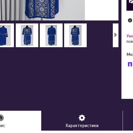
пов
У к
буд
пис
Характеристики