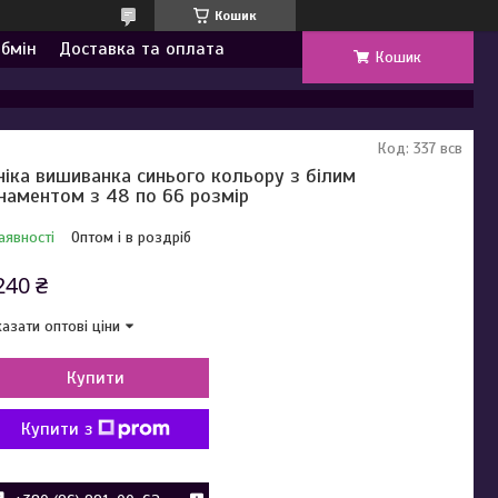
Кошик
обмін
Доставка та оплата
Кошик
Код:
337 всв
ніка вишиванка синього кольору з білим
наментом з 48 по 66 розмір
аявності
Оптом і в роздріб
240 ₴
азати оптові ціни
Купити
Купити з