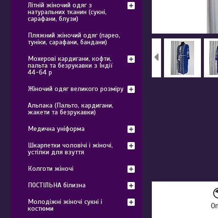
Літній жіночий одяг з
натуральних тканин (сукні,
сарафани, блузи)
Пляжний жіночий одяг (парео,
туніки, сарафани, бандани)
Мохерові кардигани, кофти,
пальта та безрукавки з Індії
44-64 р
Жіночий одяг великого розміру
Альпака (Пальто, кардигани,
жакети та безрукавки)
Медична уніформа
Шкарпетки чоловічі і жіночі,
устілки для взуття
Колготи жіночі
ПОСТІЛЬНА білизна
Молодіжні жіночі сукні і
О
костюми