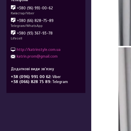
+380 (96) 991-00-62
Київстар/Viber
+380 (66) 828-75-89
Telegram/WhatsApp
+380 (93) 367-93-78
Lifecell
http://katrinstyle.com.ua
katrin.prom@gmail.com
+38 (096) 991 00 62
Viber
+38 (066) 828 75 89
Telegram