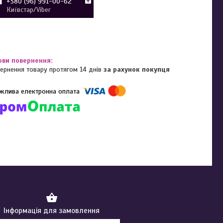
+380 (96) 991-00-62
Київстар/Viber
ернення товару протягом 14 днів
за рахунок покупця
омпанії підключені електронні платежі. Тепер ви можете купити
ь-який товар не покидаючи сайту.
Інформація для замовлення